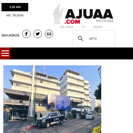
3:28 AM
VIE. 7.8.2026
·EN LÍNEA. ·T.V. ·RADIO
SIGUENOS