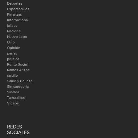
Deportes
Espectáculos
Finanzas
Internacional
jalisco
Nacional
Nuevo León
Ocio
Opinión
parras
politica
Punto Social
Ramos Arizpe
saltillo
Salud y Belleza
Sin categoría
Sinaloa
Tamaulipas
Videos
REDES
SOCIALES