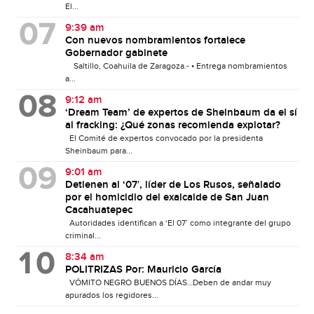
El...
9:39 am
Con nuevos nombramientos fortalece
Gobernador gabinete
Saltillo, Coahuila de Zaragoza.- • Entrega nombramientos
a...
9:12 am
‘Dream Team’ de expertos de Sheinbaum da el sí
al fracking: ¿Qué zonas recomienda explotar?
El Comité de expertos convocado por la presidenta
Sheinbaum para...
9:01 am
Detienen al ‘07′, líder de Los Rusos, señalado
por el homicidio del exalcalde de San Juan
Cacahuatepec
Autoridades identifican a ‘El 07’ como integrante del grupo
criminal...
8:34 am
POLITRIZAS Por: Mauricio García
VÓMITO NEGRO BUENOS DÍAS…Deben de andar muy
apurados los regidores...