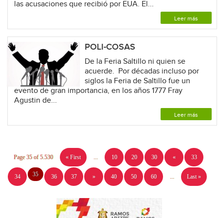
las acusaciones que recibió por EUA. El...
Leer más
POLI-COSAS
De la Feria Saltillo ni quien se
acuerde. Por décadas incluso por
siglos la Feria de Saltillo fue un
evento de gran importancia, en los años 1777 Fray
Agustin de...
Leer más
Page 35 of 5.530
« First
...
10
20
30
«
33
35
34
36
37
»
40
50
60
...
Last »