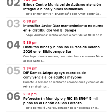
7:42 pm
Brinda Centro Municipal de Autismo atención
integral a niñas y niños saltillenses
Este primer centro “TEAcompaño con Amor” continúa...
6:38 pm
Intensifica Javier Díaz mantenimiento nocturno
en el distribuidor vial El Sarape
“Aquí Andamos” realiza labores a partir de las 10:00 de la...
5:36 pm
Disfrutan niñas y niños los Cursos de Verano
2026 en el Biblioparque Sur
Concluye primera semana, continúan hasta el viernes 14 de
agosto Saltillo,...
3:34 pm
DIF Ramos Arizpe apoya espacios de
convivencia a los adultos mayores
Durante la semana se realizaron coronaciones y cambios de
reina en distintos...
2:31 pm
Reforestarán Municipio y RIC ENERGY 5 mil
pinos en el Cañón de San Lorenzo
Esto permitirá una recuperación de 8 hectáreas en la...