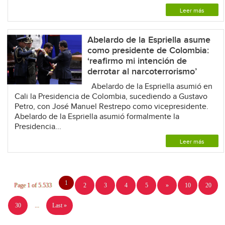
Leer más
Abelardo de la Espriella asume
como presidente de Colombia:
‘reafirmo mi intención de
derrotar al narcoterrorismo’
Abelardo de la Espriella asumió en
Cali la Presidencia de Colombia, sucediendo a Gustavo
Petro, con José Manuel Restrepo como vicepresidente.
Abelardo de la Espriella asumió formalmente la
Presidencia...
Leer más
1
Page 1 of 5.533
2
3
4
5
»
10
20
30
...
Last »