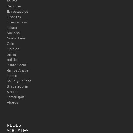
colima
Deportes
Espectáculos
Finanzas
Internacional
jalisco
Nacional
Nuevo León
Ocio
Opinión
parras
politica
Punto Social
Ramos Arizpe
saltillo
Salud y Belleza
Sin categoría
Sinaloa
Tamaulipas
Videos
REDES
SOCIALES