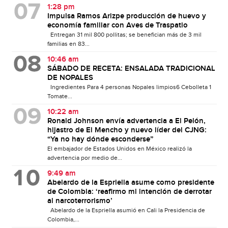
1:28 pm
Impulsa Ramos Arizpe producción de huevo y
economía familiar con Aves de Traspatio
Entregan 31 mil 800 pollitas; se benefician más de 3 mil
familias en 83...
10:46 am
SÁBADO DE RECETA: ENSALADA TRADICIONAL
DE NOPALES
Ingredientes Para 4 personas Nopales limpios6 Cebolleta 1
Tomate...
10:22 am
Ronald Johnson envía advertencia a El Pelón,
hijastro de El Mencho y nuevo líder del CJNG:
“Ya no hay dónde esconderse”
El embajador de Estados Unidos en México realizó la
advertencia por medio de...
9:49 am
Abelardo de la Espriella asume como presidente
de Colombia: ‘reafirmo mi intención de derrotar
al narcoterrorismo’
Abelardo de la Espriella asumió en Cali la Presidencia de
Colombia,...