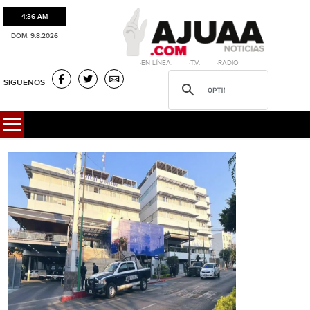
4:36 AM
DOM. 9.8.2026
·EN LÍNEA. ·T.V. ·RADIO
SIGUENOS