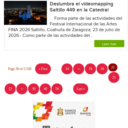
Deslumbra el videomapping
Saltillo 449 en la Catedral
Forma parte de las actividades del
Festival Internacional de las Artes
FINA 2026 Saltillo, Coahuila de Zaragoza; 23 de julio de
2026.- Como parte de las actividades del...
Leer más
20
Page 20 of 5.530
« First
...
10
«
18
19
21
22
»
30
40
50
...
Last »