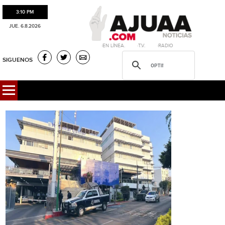
3:10 PM
JUE. 6.8.2026
·EN LÍNEA. ·T.V. ·RADIO
SIGUENOS