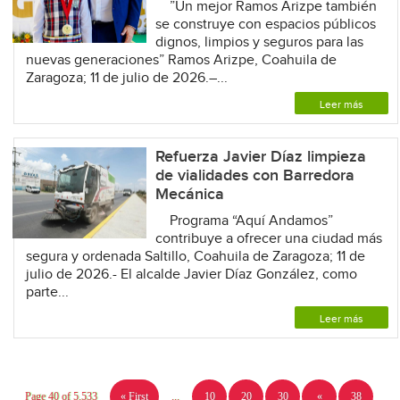
”Un mejor Ramos Arizpe también
se construye con espacios públicos
dignos, limpios y seguros para las
nuevas generaciones” Ramos Arizpe, Coahuila de
Zaragoza; 11 de julio de 2026.–...
Leer más
Refuerza Javier Díaz limpieza
de vialidades con Barredora
Mecánica
Programa “Aquí Andamos”
contribuye a ofrecer una ciudad más
segura y ordenada Saltillo, Coahuila de Zaragoza; 11 de
julio de 2026.- El alcalde Javier Díaz González, como
parte...
Leer más
Page 40 of 5.533
« First
...
10
20
30
«
38