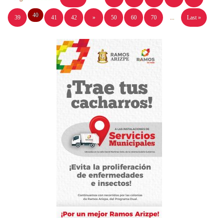
40
39
41
42
»
50
60
70
...
Last »