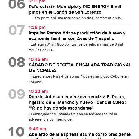
2:31 pm
Reforestarán Municipio y RIC ENERGY 5 mil
pinos en el Cañón de San Lorenzo
Esto permitirá una recuperación de 8 hectáreas en la...
1:28 pm
Impulsa Ramos Arizpe producción de huevo y
economía familiar con Aves de Traspatio
Entregan 31 mil 800 pollitas; se benefician más de 3 mil
familias en 83...
10:46 am
SÁBADO DE RECETA: ENSALADA TRADICIONAL
DE NOPALES
Ingredientes Para 4 personas Nopales limpios6 Cebolleta 1
Tomate...
10:22 am
Ronald Johnson envía advertencia a El Pelón,
hijastro de El Mencho y nuevo líder del CJNG:
“Ya no hay dónde esconderse”
El embajador de Estados Unidos en México realizó la
advertencia por medio de...
9:49 am
Abelardo de la Espriella asume como presidente