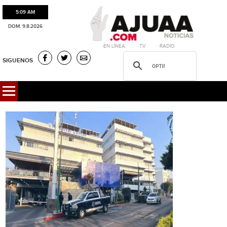
5:09 AM
DOM. 9.8.2026
·EN LÍNEA. ·T.V. ·RADIO
SIGUENOS