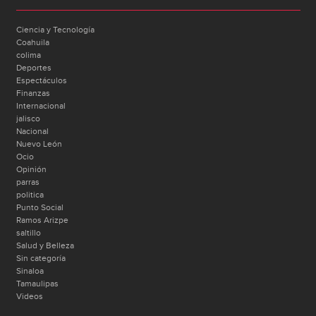
Ciencia y Tecnología
Coahuila
colima
Deportes
Espectáculos
Finanzas
Internacional
jalisco
Nacional
Nuevo León
Ocio
Opinión
parras
politica
Punto Social
Ramos Arizpe
saltillo
Salud y Belleza
Sin categoría
Sinaloa
Tamaulipas
Videos