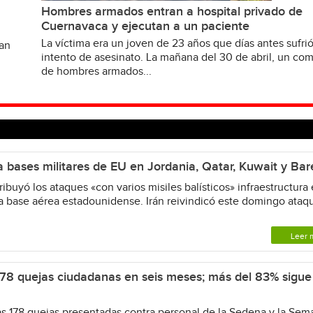
Hombres armados entran a hospital privado de
Cuernavaca y ejecutan a un paciente
La víctima era un joven de 23 años que días antes sufri
van
intento de asesinato. La mañana del 30 de abril, un c
de hombres armados...
ca bases militares de EU en Jordania, Qatar, Kuwait y Bar
buyó los ataques «con varios misiles balísticos» infraestructura 
 la base aérea estadounidense. Irán reivindicó este domingo ataq
Leer 
8 quejas ciudadanas en seis meses; más del 83% sigue 
s 178 quejas presentadas contra personal de la Sedena y la Sem