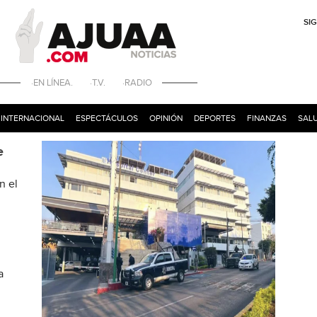
SI
·EN LÍNEA. ·T.V. ·RADIO
INTERNACIONAL
ESPECTÁCULOS
OPINIÓN
DEPORTES
FINANZAS
SALU
e
n el
a