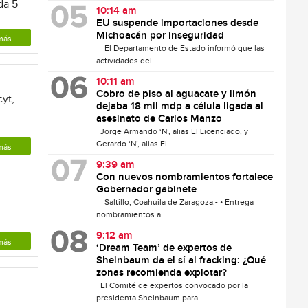
da 5
10:14 am
EU suspende importaciones desde
Michoacán por inseguridad
más
El Departamento de Estado informó que las
actividades del...
10:11 am
Cobro de piso al aguacate y limón
yt,
dejaba 18 mil mdp a célula ligada al
asesinato de Carlos Manzo
Jorge Armando ‘N’, alias El Licenciado, y
Gerardo ‘N’, alias El...
más
9:39 am
Con nuevos nombramientos fortalece
Gobernador gabinete
Saltillo, Coahuila de Zaragoza.- • Entrega
nombramientos a...
9:12 am
más
‘Dream Team’ de expertos de
Sheinbaum da el sí al fracking: ¿Qué
zonas recomienda explotar?
El Comité de expertos convocado por la
presidenta Sheinbaum para...