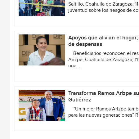
Saltillo, Coahuila de Zaragoza; 1
juventud sobre los riesgos de co
Apoyos que alivian el hoga
de despensas
Beneficiarios reconocen el resp
Arizpe, Coahuila de Zaragoza; 11
una...
Transforma Ramos Arizpe su 
Gutiérrez
”Un mejor Ramos Arizpe también
para las nuevas generaciones” Ra