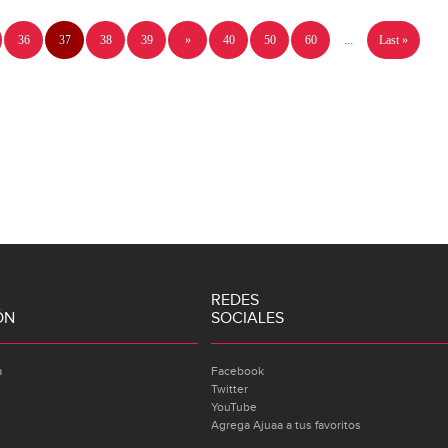
36
37
38
39
»
40
50
60
...
Last »
REDES
ÓN
SOCIALES
a
Facebook
Twitter
YouTube
Agrega Ajuaa a tus favoritos