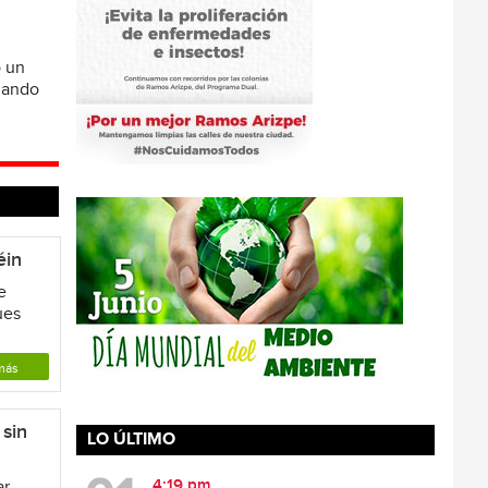
ó un
omando
éin
e
ues
más
sin
LO ÚLTIMO
4:19 pm
ar