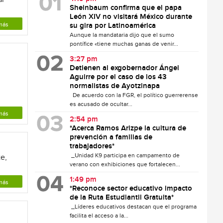
Sheinbaum confirma que el papa
León XIV no visitará México durante
más
su gira por Latinoamérica
Aunque la mandataria dijo que el sumo
pontífice «tiene muchas ganas de venir...
3:27 pm
Detienen al exgobernador Ángel
Aguirre por el caso de los 43
normalistas de Ayotzinapa
De acuerdo con la FGR, el político guerrerense
es acusado de ocultar...
más
2:54 pm
*Acerca Ramos Arizpe la cultura de
prevención a familias de
trabajadores*
_Unidad K9 participa en campamento de
te,
verano con exhibiciones que fortalecen...
1:49 pm
más
*Reconoce sector educativo impacto
de la Ruta Estudiantil Gratuita*
_Líderes educativos destacan que el programa
facilita el acceso a la...