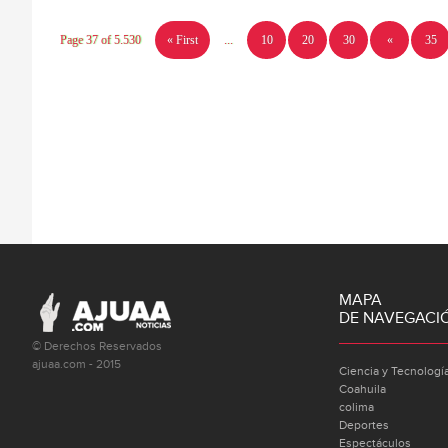
Page 37 of 5.530
« First
...
10
20
30
«
35
MAPA
DE NAVEGACI
© Derechos Reservados
ajuaa.com - 2015
Ciencia y Tecnologí
Coahuila
colima
Deportes
Espectáculos