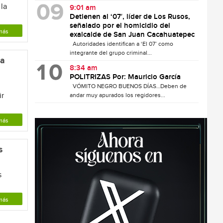
 la
9:01 am
Detienen al ‘07′, líder de Los Rusos,
señalado por el homicidio del
más
exalcalde de San Juan Cacahuatepec
Autoridades identifican a ‘El 07’ como
integrante del grupo criminal...
ma
8:34 am
POLITRIZAS Por: Mauricio García
VÓMITO NEGRO BUENOS DÍAS…Deben de
ir
andar muy apurados los regidores...
más
s
s
más