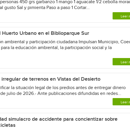
ersonas 450 grs garbanzo 1 mango 1 aguacate 1/2 cebolla mora
al gusto Sal y pimienta Paso a paso 1 Cortar...
Leer 
 Huerto Urbano en el Biblioparque Sur
 ambiental y participación ciudadana Impulsan Municipio, Coec
ra la educación ambiental, la participación social y la
.
Leer 
 irregular de terrenos en Vistas del Desierto
icar la situación legal de los predios antes de entregar dinero
1 de julio de 2026.- Ante publicaciones difundidas en redes...
Leer 
dad simulacro de accidente para concientizar sobre
icletas