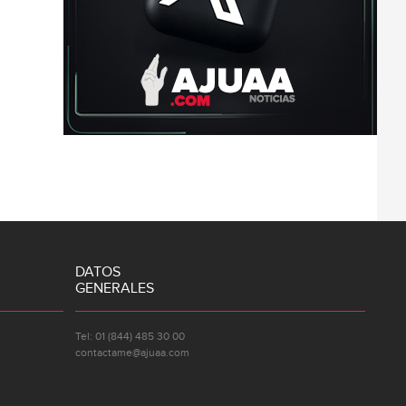
DATOS
GENERALES
Tel: 01 (844) 485 30 00
contactame@ajuaa.com