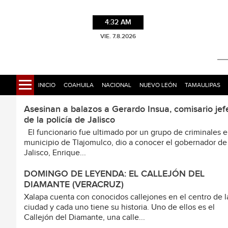
4:32 AM
VIE. 7.8.2026
INICIO
COAHUILA
NACIONAL
NUEVO LEÓN
TAMAULIPAS
Asesinan a balazos a Gerardo Insua, comisario jef
de la policía de Jalisco
El funcionario fue ultimado por un grupo de criminales e
municipio de Tlajomulco, dio a conocer el gobernador de
Jalisco, Enrique...
DOMINGO DE LEYENDA: EL CALLEJÓN DEL
DIAMANTE (VERACRUZ)
Xalapa cuenta con conocidos callejones en el centro de l
ciudad y cada uno tiene su historia. Uno de ellos es el
Callejón del Diamante, una calle...