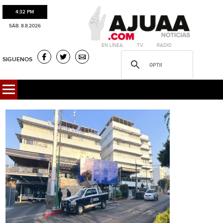
4:32 PM
SÁB. 8.8.2026
·EN LÍNEA. ·T.V. ·RADIO
SIGUENOS