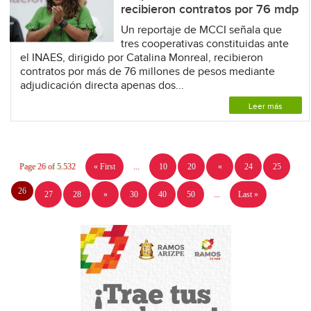
recibieron contratos por 76 mdp
Un reportaje de MCCI señala que
tres cooperativas constituidas ante
el INAES, dirigido por Catalina Monreal, recibieron
contratos por más de 76 millones de pesos mediante
adjudicación directa apenas dos...
Leer más
Page 26 of 5.532
« First
...
10
20
«
24
25
26
27
28
»
30
40
50
...
Last »