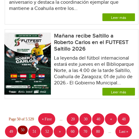
aniversario y destaca la coordinación ejemplar que
mantiene a Coahuila entre los...
Leer más
Mañana recibe Saltillo a
Roberto Carlos en el FUTFEST
Saltillo 2026
La leyenda del fútbol internacional
estará este jueves en el Biblioparque
Norte, a las 4:00 de la tarde Saltillo,
Coahuila de Zaragoza; 01 de julio de
2026.- El Gobierno Municipal...
Leer más
Page 50 of 5.529
« First
...
20
30
40
«
48
50
49
51
52
»
60
70
80
...
Last »