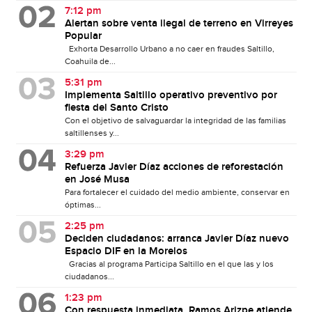
7:12 pm
Alertan sobre venta ilegal de terreno en Virreyes
Popular
Exhorta Desarrollo Urbano a no caer en fraudes Saltillo,
Coahuila de...
5:31 pm
Implementa Saltillo operativo preventivo por
fiesta del Santo Cristo
Con el objetivo de salvaguardar la integridad de las familias
saltillenses y...
3:29 pm
Refuerza Javier Díaz acciones de reforestación
en José Musa
Para fortalecer el cuidado del medio ambiente, conservar en
óptimas...
2:25 pm
Deciden ciudadanos: arranca Javier Díaz nuevo
Espacio DIF en la Morelos
Gracias al programa Participa Saltillo en el que las y los
ciudadanos...
1:23 pm
Con respuesta inmediata, Ramos Arizpe atiende