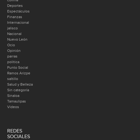
Deportes
Espectáculos
Finanzas
Internacional
jalisco
Nacional
Nuevo León
Ocio
Opinión
parras
politica
Punto Social
Ramos Arizpe
saltillo
Salud y Belleza
Sin categoría
Sinaloa
Tamaulipas
Videos
REDES
SOCIALES