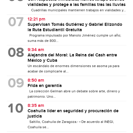
vialidades y protege a las familias tras las lluvias
Cuadrillas municipales mantienen trabajos en vialidades y...
12:21 pm
Supervisan Tomás Gutiérrez y Gabriel Elizondo
la Ruta Estudiantil Gratuita
Programa impulsado por Manolo Jiménez cumple un año;
suma más de 800...
9:34 am
Alejandra del Moral: La Reina del Cash entre
México y Cuba
Un escándalo de enormes dimensiones se asoma ya para
acabar de complicarle al...
8:50 am
Frida en garantía
La colección Gelman abre un debate sobre arte, dinero y
patrimonio. Uno...
8:35 am
Coahuila líder en seguridad y procuración de
justicia
Saltillo, Coahuila de Zaragoza.- • De acuerdo al INEGI,
Coahuila se...