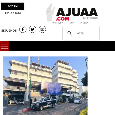
5:12 AM
JUE. 6.8.2026
·EN LÍNEA. ·T.V. ·RADIO
SIGUENOS