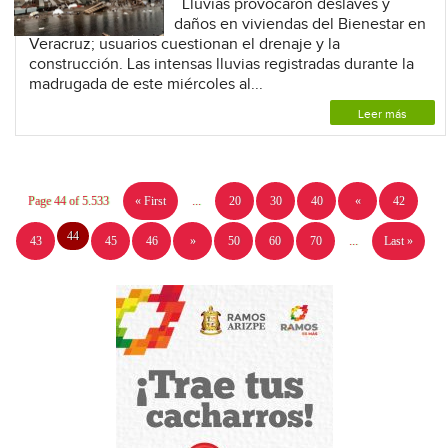
Lluvias provocaron deslaves y
daños en viviendas del Bienestar en
Veracruz; usuarios cuestionan el drenaje y la
construcción. Las intensas lluvias registradas durante la
madrugada de este miércoles al...
Leer más
Page 44 of 5.533
« First
...
20
30
40
«
42
44
43
45
46
»
50
60
70
...
Last »