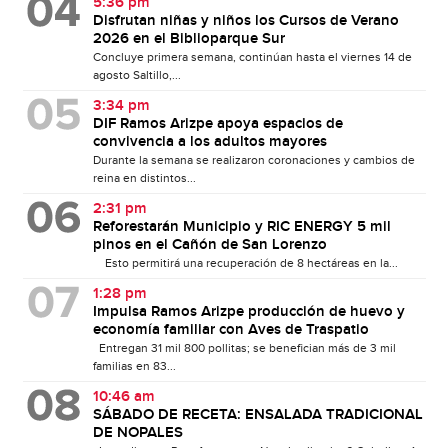
5:36 pm
Disfrutan niñas y niños los Cursos de Verano
2026 en el Biblioparque Sur
Concluye primera semana, continúan hasta el viernes 14 de
agosto Saltillo,...
3:34 pm
DIF Ramos Arizpe apoya espacios de
convivencia a los adultos mayores
Durante la semana se realizaron coronaciones y cambios de
reina en distintos...
2:31 pm
Reforestarán Municipio y RIC ENERGY 5 mil
pinos en el Cañón de San Lorenzo
Esto permitirá una recuperación de 8 hectáreas en la...
1:28 pm
Impulsa Ramos Arizpe producción de huevo y
economía familiar con Aves de Traspatio
Entregan 31 mil 800 pollitas; se benefician más de 3 mil
familias en 83...
10:46 am
SÁBADO DE RECETA: ENSALADA TRADICIONAL
DE NOPALES