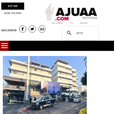
8:07 AM
DOM. 9.8.2026
·EN LÍNEA. ·T.V. ·RADIO
SIGUENOS