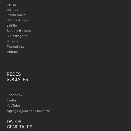
parras
politica
Punto Social
Ramos Arizpe
saltillo
Salud y Belleza
Sin categoría
Sinaloa
Tamaulipas
Videos
REDES
SOCIALES
Facebook
Twitter
YouTube
Agrega Ajuaa a tus favoritos
DATOS
GENERALES