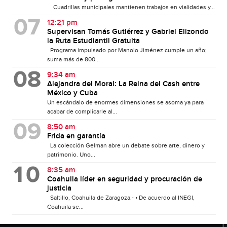
Cuadrillas municipales mantienen trabajos en vialidades y...
12:21 pm
Supervisan Tomás Gutiérrez y Gabriel Elizondo
la Ruta Estudiantil Gratuita
Programa impulsado por Manolo Jiménez cumple un año;
suma más de 800...
9:34 am
Alejandra del Moral: La Reina del Cash entre
México y Cuba
Un escándalo de enormes dimensiones se asoma ya para
acabar de complicarle al...
8:50 am
Frida en garantía
La colección Gelman abre un debate sobre arte, dinero y
patrimonio. Uno...
8:35 am
Coahuila líder en seguridad y procuración de
justicia
Saltillo, Coahuila de Zaragoza.- • De acuerdo al INEGI,
Coahuila se...