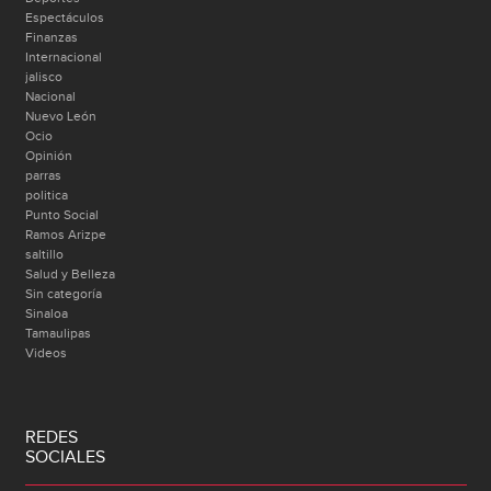
Espectáculos
Finanzas
Internacional
jalisco
Nacional
Nuevo León
Ocio
Opinión
parras
politica
Punto Social
Ramos Arizpe
saltillo
Salud y Belleza
Sin categoría
Sinaloa
Tamaulipas
Videos
REDES
SOCIALES