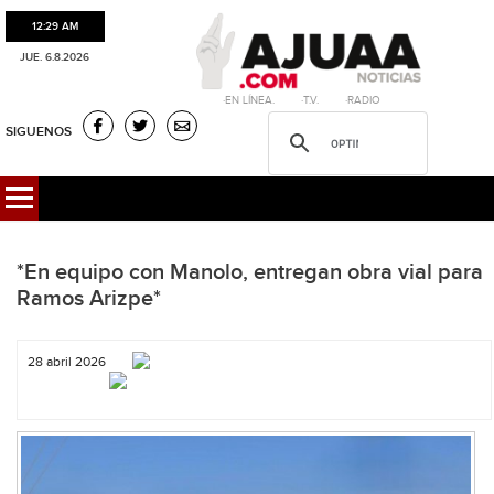
12:29 AM
JUE. 6.8.2026
·EN LÍNEA. ·T.V. ·RADIO
SIGUENOS
*En equipo con Manolo, entregan obra vial para
Ramos Arizpe*
28 abril 2026