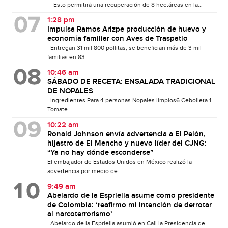
Esto permitirá una recuperación de 8 hectáreas en la...
1:28 pm
Impulsa Ramos Arizpe producción de huevo y
economía familiar con Aves de Traspatio
Entregan 31 mil 800 pollitas; se benefician más de 3 mil
familias en 83...
10:46 am
SÁBADO DE RECETA: ENSALADA TRADICIONAL
DE NOPALES
Ingredientes Para 4 personas Nopales limpios6 Cebolleta 1
Tomate...
10:22 am
Ronald Johnson envía advertencia a El Pelón,
hijastro de El Mencho y nuevo líder del CJNG:
“Ya no hay dónde esconderse”
El embajador de Estados Unidos en México realizó la
advertencia por medio de...
9:49 am
Abelardo de la Espriella asume como presidente
de Colombia: ‘reafirmo mi intención de derrotar
al narcoterrorismo’
Abelardo de la Espriella asumió en Cali la Presidencia de