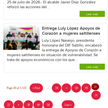
25 de julio de 2026.- El alcalde Javier Díaz González
reforzó las acciones del...
Leer más
Entrega Luly López Apoyos de
Corazón a mujeres saltillenses
Luly López Naranjo, presidenta
honoraria del DIF Saltillo, encabezó
la entrega de Apoyos de Corazón a
mujeres saltillenses en situación de vulnerabilidad. Se
trata de apoyos económicos con los que...
Leer más
20
Page 20 of 5.533
« First
...
10
«
18
19
21
22
»
30
40
50
...
Last »