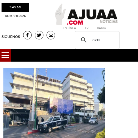
9:49 AM
DOM. 9.8.2026
·EN LÍNEA. ·T.V. ·RADIO
SIGUENOS