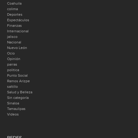
Coahuila
colima
Deportes
Espectáculos
Finanzas
Internacional
jalisco
Nacional
Nuevo León
Ocio
Opinión
parras
politica
Punto Social
Ramos Arizpe
saltillo
Salud y Belleza
Sin categoría
Sinaloa
Tamaulipas
Videos