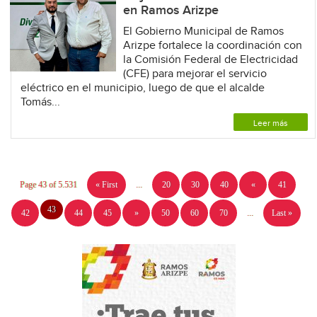
en Ramos Arizpe
El Gobierno Municipal de Ramos
Arizpe fortalece la coordinación con
la Comisión Federal de Electricidad
(CFE) para mejorar el servicio
eléctrico en el municipio, luego de que el alcalde
Tomás...
Leer más
Page 43 of 5.531
« First
...
20
30
40
«
41
43
42
44
45
»
50
60
70
...
Last »