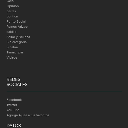
Ocio
Opinión
parras
politica
Punto Social
Ramos Arizpe
saltillo
Salud y Belleza
Sin categoría
Sinaloa
Tamaulipas
Videos
REDES
SOCIALES
Facebook
Twitter
YouTube
Agrega Ajuaa a tus favoritos
DATOS