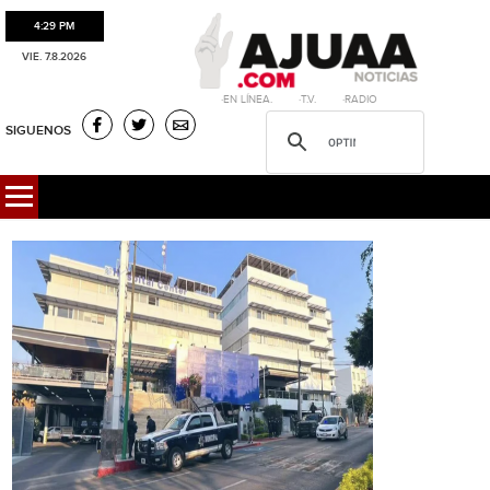
4:29 PM
VIE. 7.8.2026
·EN LÍNEA. ·T.V. ·RADIO
SIGUENOS