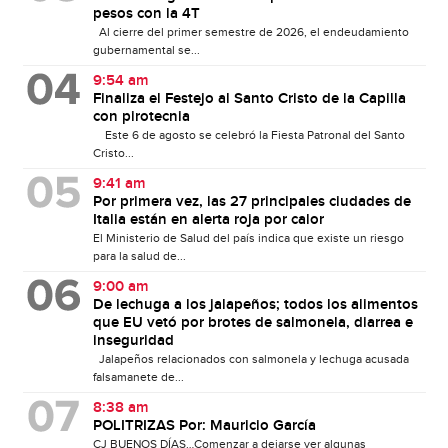
pesos con la 4T
Al cierre del primer semestre de 2026, el endeudamiento
gubernamental se...
9:54 am
Finaliza el Festejo al Santo Cristo de la Capilla
con pirotecnia
Este 6 de agosto se celebró la Fiesta Patronal del Santo
Cristo...
9:41 am
Por primera vez, las 27 principales ciudades de
Italia están en alerta roja por calor
El Ministerio de Salud del país indica que existe un riesgo
para la salud de...
9:00 am
De lechuga a los jalapeños; todos los alimentos
que EU vetó por brotes de salmonela, diarrea e
inseguridad
Jalapeños relacionados con salmonela y lechuga acusada
falsamanete de...
8:38 am
POLITRIZAS Por: Mauricio García
CJ BUENOS DÍAS…Comenzar a dejarse ver algunas