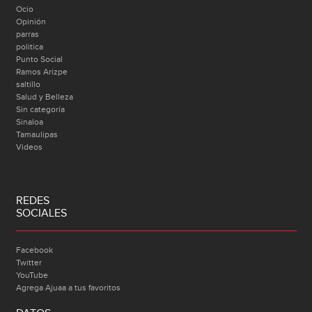
Ocio
Opinión
parras
politica
Punto Social
Ramos Arizpe
saltillo
Salud y Belleza
Sin categoría
Sinaloa
Tamaulipas
Videos
REDES
SOCIALES
Facebook
Twitter
YouTube
Agrega Ajuaa a tus favoritos