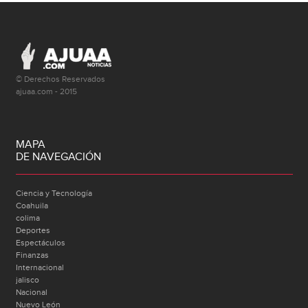
© Derechos Reservados
ajuaa.com - 2015
MAPA
DE NAVEGACIÓN
Ciencia y Tecnología
Coahuila
colima
Deportes
Espectáculos
Finanzas
Internacional
jalisco
Nacional
Nuevo León