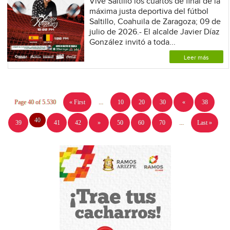
Vive Saltillo los cuartos de final de la
máxima justa deportiva del fútbol
Saltillo, Coahuila de Zaragoza; 09 de
julio de 2026.- El alcalde Javier Díaz
González invitó a toda...
Leer más
Page 40 of 5.530
« First
...
10
20
30
«
38
40
39
41
42
»
50
60
70
...
Last »