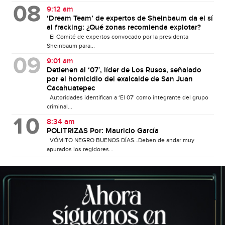
9:12 am
‘Dream Team’ de expertos de Sheinbaum da el sí
al fracking: ¿Qué zonas recomienda explotar?
El Comité de expertos convocado por la presidenta
Sheinbaum para...
9:01 am
Detienen al ‘07′, líder de Los Rusos, señalado
por el homicidio del exalcalde de San Juan
Cacahuatepec
Autoridades identifican a ‘El 07’ como integrante del grupo
criminal...
8:34 am
POLITRIZAS Por: Mauricio García
VÓMITO NEGRO BUENOS DÍAS…Deben de andar muy
apurados los regidores...