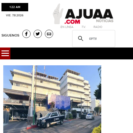
1:22 AM
VIE. 7.8.2026
·EN LÍNEA. ·T.V. ·RADIO
SIGUENOS