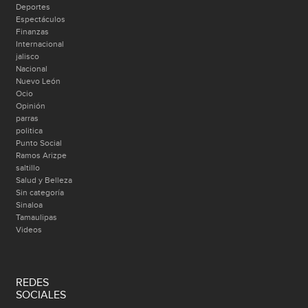
Deportes
Espectáculos
Finanzas
Internacional
jalisco
Nacional
Nuevo León
Ocio
Opinión
parras
politica
Punto Social
Ramos Arizpe
saltillo
Salud y Belleza
Sin categoría
Sinaloa
Tamaulipas
Videos
REDES
SOCIALES