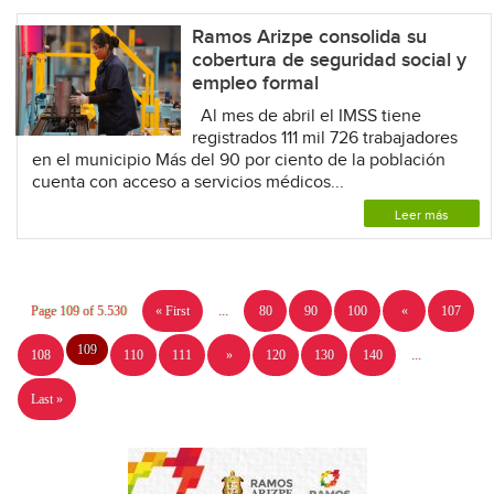
Ramos Arizpe consolida su
cobertura de seguridad social y
empleo formal
Al mes de abril el IMSS tiene
registrados 111 mil 726 trabajadores
en el municipio Más del 90 por ciento de la población
cuenta con acceso a servicios médicos...
Leer más
Page 109 of 5.530
« First
...
80
90
100
«
107
109
108
110
111
»
120
130
140
...
Last »