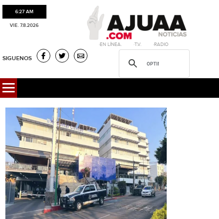
6:27 AM
VIE. 7.8.2026
·EN LÍNEA. ·T.V. ·RADIO
SIGUENOS