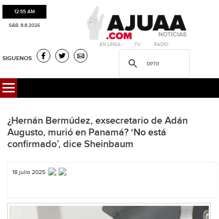
12:55 AM
SÁB. 8.8.2026
·EN LÍNEA. ·T.V. ·RADIO
SIGUENOS
¿Hernán Bermúdez, exsecretario de Adán
Augusto, murió en Panamá? ‘No está
confirmado’, dice Sheinbaum
18 julio 2025