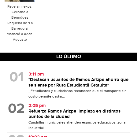
Revelan nexos:
Cercano a
Bermúdez
Requena de ‘La
Barredora’
financió a Adán
Augusto
LO ÚLTIMO
3:11 pm
*Destacan usuarios de Ramos Arizpe ahorro que
se siente por Ruta Estudiantil Gratuita*
_Estudiantes y ciudadanos reconocen que el transporte sin
costo permite gastar...
2:05 pm
Refuerza Ramos Arizpe limpieza en distintos
puntos de la ciudad
Cuadrillas municipales atienden espacios educativos, zona
industrial,...