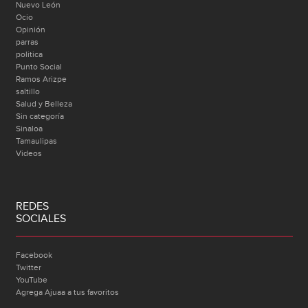
Nuevo León
Ocio
Opinión
parras
politica
Punto Social
Ramos Arizpe
saltillo
Salud y Belleza
Sin categoría
Sinaloa
Tamaulipas
Videos
REDES
SOCIALES
Facebook
Twitter
YouTube
Agrega Ajuaa a tus favoritos