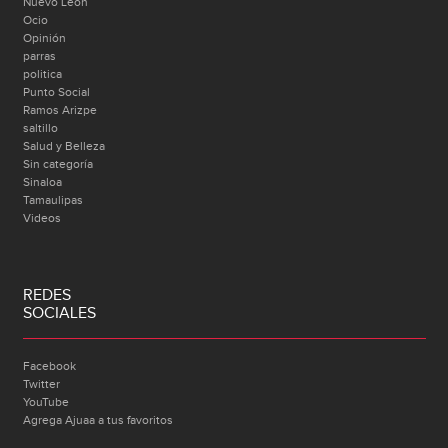
Nuevo León
Ocio
Opinión
parras
politica
Punto Social
Ramos Arizpe
saltillo
Salud y Belleza
Sin categoría
Sinaloa
Tamaulipas
Videos
REDES
SOCIALES
Facebook
Twitter
YouTube
Agrega Ajuaa a tus favoritos