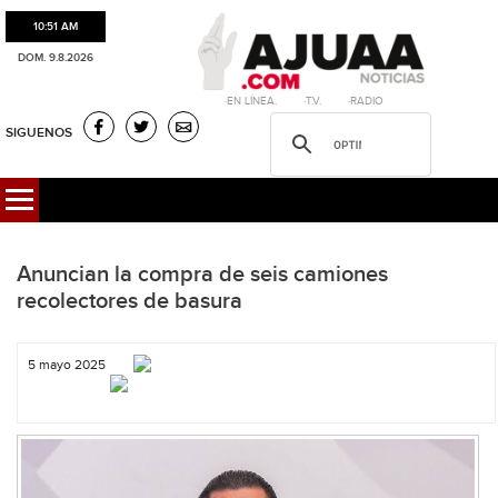
10:51 AM
DOM. 9.8.2026
·EN LÍNEA. ·T.V. ·RADIO
SIGUENOS
Anuncian la compra de seis camiones
recolectores de basura
5 mayo 2025