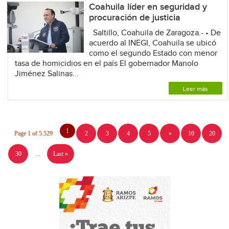
Coahuila líder en seguridad y
procuración de justicia
Saltillo, Coahuila de Zaragoza.- • De
acuerdo al INEGI, Coahuila se ubicó
como el segundo Estado con menor
tasa de homicidios en el país El gobernador Manolo
Jiménez Salinas...
Leer más
1
Page 1 of 5.529
2
3
4
5
»
10
20
30
...
Last »