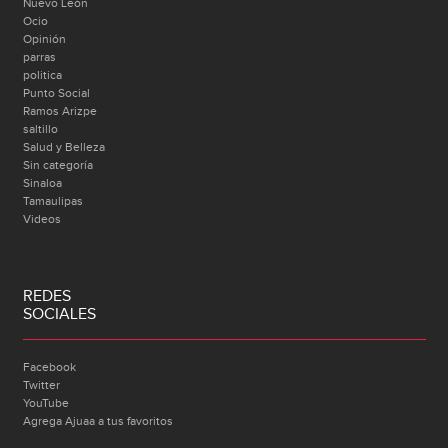
Nuevo León
Ocio
Opinión
parras
politica
Punto Social
Ramos Arizpe
saltillo
Salud y Belleza
Sin categoría
Sinaloa
Tamaulipas
Videos
REDES
SOCIALES
Facebook
Twitter
YouTube
Agrega Ajuaa a tus favoritos