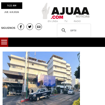
5:22 AM
JUE. 6.8.2026
·EN LÍNEA. ·T.V. ·RADIO
SIGUENOS