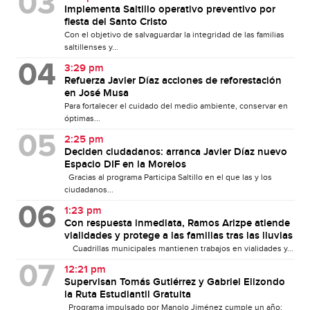
Implementa Saltillo operativo preventivo por
fiesta del Santo Cristo
Con el objetivo de salvaguardar la integridad de las familias
saltillenses y...
3:29 pm
Refuerza Javier Díaz acciones de reforestación
en José Musa
Para fortalecer el cuidado del medio ambiente, conservar en
óptimas...
2:25 pm
Deciden ciudadanos: arranca Javier Díaz nuevo
Espacio DIF en la Morelos
Gracias al programa Participa Saltillo en el que las y los
ciudadanos...
1:23 pm
Con respuesta inmediata, Ramos Arizpe atiende
vialidades y protege a las familias tras las lluvias
Cuadrillas municipales mantienen trabajos en vialidades y...
12:21 pm
Supervisan Tomás Gutiérrez y Gabriel Elizondo
la Ruta Estudiantil Gratuita
Programa impulsado por Manolo Jiménez cumple un año;