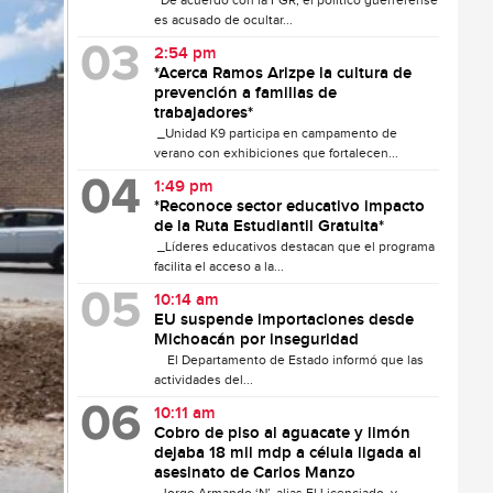
De acuerdo con la FGR, el político guerrerense
es acusado de ocultar...
2:54 pm
*Acerca Ramos Arizpe la cultura de
prevención a familias de
trabajadores*
_Unidad K9 participa en campamento de
verano con exhibiciones que fortalecen...
1:49 pm
*Reconoce sector educativo impacto
de la Ruta Estudiantil Gratuita*
_Líderes educativos destacan que el programa
facilita el acceso a la...
10:14 am
EU suspende importaciones desde
Michoacán por inseguridad
El Departamento de Estado informó que las
actividades del...
10:11 am
Cobro de piso al aguacate y limón
dejaba 18 mil mdp a célula ligada al
asesinato de Carlos Manzo