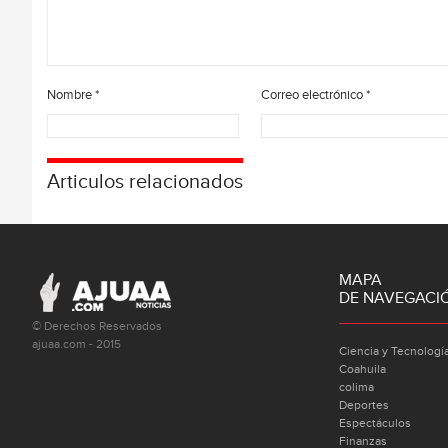
Nombre
*
Correo electrónico
*
Articulos relacionados
MAPA
DE NAVEGACI
© Derechos Reservados
ajuaa.com - 2015
Ciencia y Tecnologí
Coahuila
colima
Deportes
Espectáculos
Finanzas