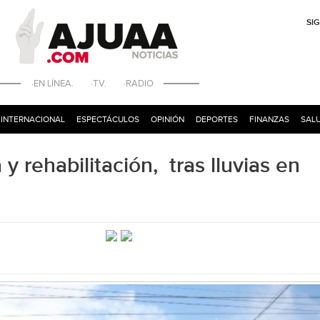
SI
·EN LÍNEA. ·T.V. ·RADIO
INTERNACIONAL
ESPECTÁCULOS
OPINIÓN
DEPORTES
FINANZAS
SALU
y rehabilitación, tras lluvias en