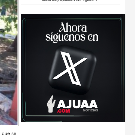
andar muy apurados los regidores...
s que se