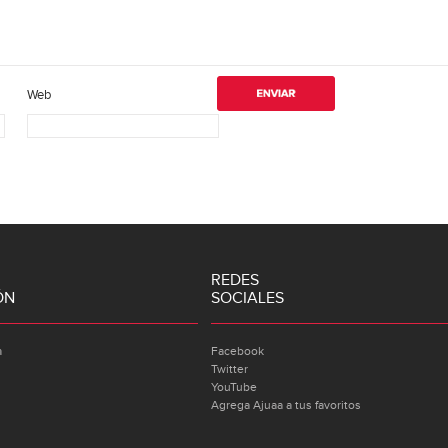
Web
REDES
ÓN
SOCIALES
a
Facebook
Twitter
YouTube
Agrega Ajuaa a tus favoritos