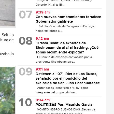
Jorge Armando ‘N’, alias El Licenciado, y
Gerardo ‘N’, alias El...
9:39 am
Con nuevos nombramientos fortalece
Gobernador gabinete
Saltillo, Coahuila de Zaragoza.- • Entrega
nombramientos a...
Saltillo
9:12 am
ltura de
‘Dream Team’ de expertos de
Sheinbaum da el sí al fracking: ¿Qué
zonas recomienda explotar?
izaba la
El Comité de expertos convocado por la
presidenta Sheinbaum para...
9:01 am
Detienen al ‘07′, líder de Los Rusos,
señalado por el homicidio del
exalcalde de San Juan Cacahuatepec
Autoridades identifican a ‘El 07’ como
integrante del grupo criminal...
8:34 am
POLITRIZAS Por: Mauricio García
VÓMITO NEGRO BUENOS DÍAS…Deben de