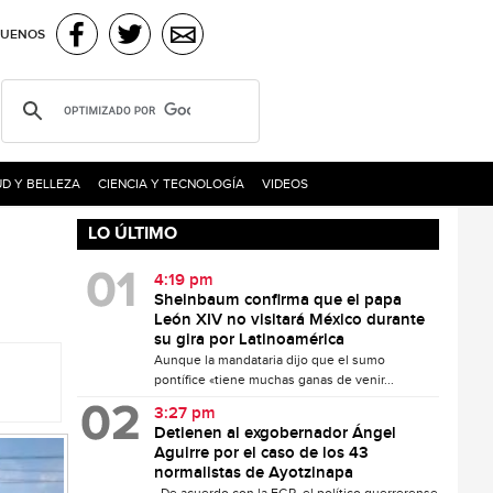
GUENOS
D Y BELLEZA
CIENCIA Y TECNOLOGÍA
VIDEOS
LO ÚLTIMO
4:19 pm
Sheinbaum confirma que el papa
León XIV no visitará México durante
su gira por Latinoamérica
Aunque la mandataria dijo que el sumo
pontífice «tiene muchas ganas de venir...
3:27 pm
Detienen al exgobernador Ángel
Aguirre por el caso de los 43
normalistas de Ayotzinapa