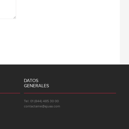
DATOS
GENERALES
Tel: 01 (844) 485 30 00
contactame@ajuaa.com