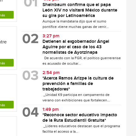
an
Sheinbaum confirma que el papa
León XIV no visitará México durante
más
su gira por Latinoamérica
Aunque la mandataria dijo que el sumo
pontífice «tiene muchas ganas de venir...
3:27 pm
Detienen al exgobernador Ángel
ntre
Aguirre por el caso de los 43
normalistas de Ayotzinapa
De acuerdo con la FGR, el político guerrerense
más
es acusado de ocultar...
2:54 pm
*Acerca Ramos Arizpe la cultura de
prevención a familias de
trabajadores*
_Unidad K9 participa en campamento de
verano con exhibiciones que fortalecen...
más
1:49 pm
*Reconoce sector educativo impacto
de la Ruta Estudiantil Gratuita*
_Líderes educativos destacan que el programa
facilita el acceso a la...