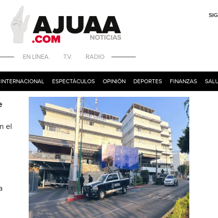
SI
·EN LÍNEA. ·T.V. ·RADIO
INTERNACIONAL
ESPECTÁCULOS
OPINIÓN
DEPORTES
FINANZAS
SALU
e
n el
a