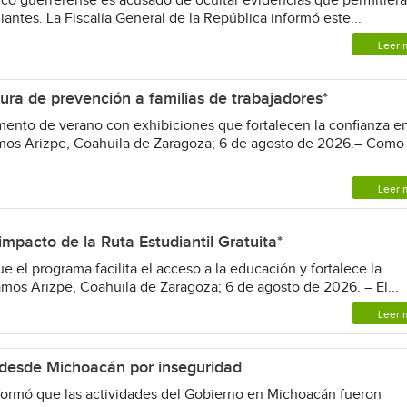
ico guerrerense es acusado de ocultar evidencias que permitier
antes. La Fiscalía General de la República informó este...
Leer 
ura de prevención a familias de trabajadores*
nto de verano con exhibiciones que fortalecen la confianza e
mos Arizpe, Coahuila de Zaragoza; 6 de agosto de 2026.– Como
Leer 
mpacto de la Ruta Estudiantil Gratuita*
 el programa facilita el acceso a la educación y fortalece la
os Arizpe, Coahuila de Zaragoza; 6 de agosto de 2026. – El...
Leer 
desde Michoacán por inseguridad
rmó que las actividades del Gobierno en Michoacán fueron