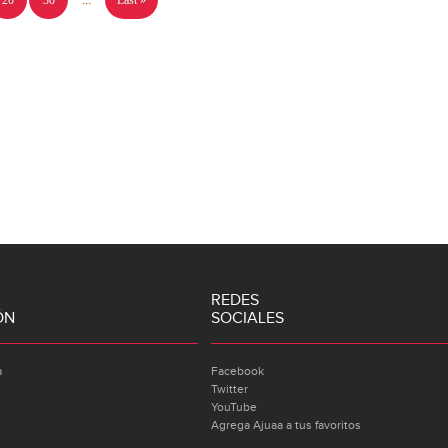
20
30
...
Last »
REDES
ÓN
SOCIALES
a
Facebook
Twitter
YouTube
Agrega Ajuaa a tus favoritos