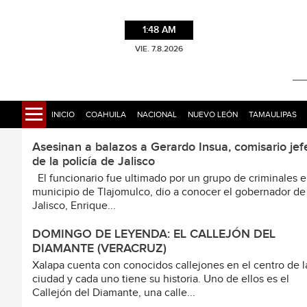
1:48 AM
VIE. 7.8.2026
INICIO
COAHUILA
NACIONAL
NUEVO LEÓN
TAMAULIPAS
Asesinan a balazos a Gerardo Insua, comisario jef
de la policía de Jalisco
El funcionario fue ultimado por un grupo de criminales e
municipio de Tlajomulco, dio a conocer el gobernador de
Jalisco, Enrique...
DOMINGO DE LEYENDA: EL CALLEJÓN DEL
DIAMANTE (VERACRUZ)
Xalapa cuenta con conocidos callejones en el centro de l
ciudad y cada uno tiene su historia. Uno de ellos es el
Callejón del Diamante, una calle...