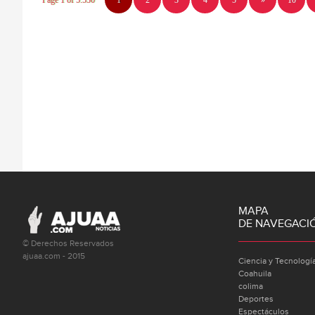
Page 1 of 5.530
1
2
3
4
5
»
10
MAPA
DE NAVEGACI
© Derechos Reservados
ajuaa.com - 2015
Ciencia y Tecnologí
Coahuila
colima
Deportes
Espectáculos