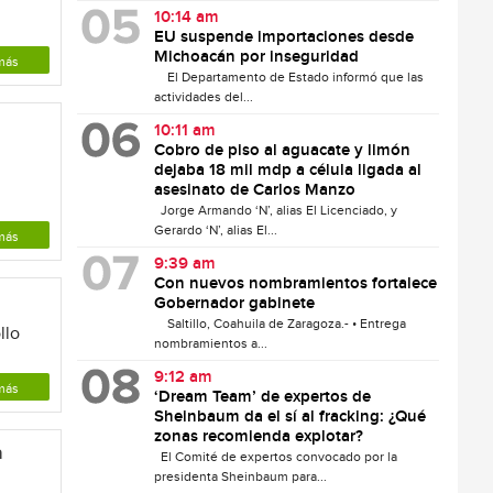
10:14 am
EU suspende importaciones desde
Michoacán por inseguridad
más
El Departamento de Estado informó que las
actividades del...
10:11 am
Cobro de piso al aguacate y limón
dejaba 18 mil mdp a célula ligada al
asesinato de Carlos Manzo
Jorge Armando ‘N’, alias El Licenciado, y
Gerardo ‘N’, alias El...
más
9:39 am
Con nuevos nombramientos fortalece
Gobernador gabinete
Saltillo, Coahuila de Zaragoza.- • Entrega
llo
nombramientos a...
9:12 am
más
‘Dream Team’ de expertos de
Sheinbaum da el sí al fracking: ¿Qué
zonas recomienda explotar?
a
El Comité de expertos convocado por la
presidenta Sheinbaum para...