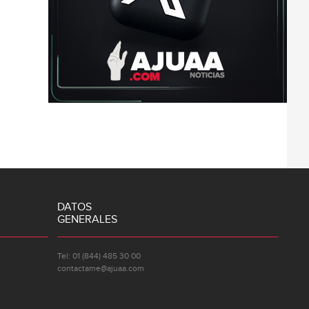
DATOS
GENERALES
Tel: 01 (844) 485 30 00
contactame@ajuaa.com