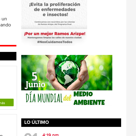
ó un
omando
más
LO ÚLTIMO
4:19 pm