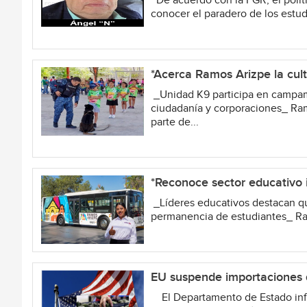
De acuerdo con la FGR, el polít
conocer el paradero de los estudi
*Acerca Ramos Arizpe la cult
_Unidad K9 participa en campame
ciudadanía y corporaciones_ Ra
parte de...
*Reconoce sector educativo i
_Líderes educativos destacan que
permanencia de estudiantes_ Ram
EU suspende importaciones 
El Departamento de Estado info