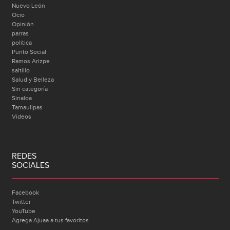
Nuevo León
Ocio
Opinión
parras
politica
Punto Social
Ramos Arizpe
saltillo
Salud y Belleza
Sin categoría
Sinaloa
Tamaulipas
Videos
REDES
SOCIALES
Facebook
Twitter
YouTube
Agrega Ajuaa a tus favoritos