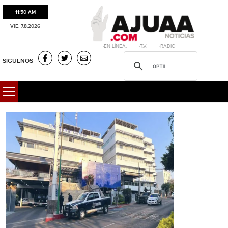
11:50 AM
VIE. 7.8.2026
·EN LÍNEA. ·T.V. ·RADIO
SIGUENOS