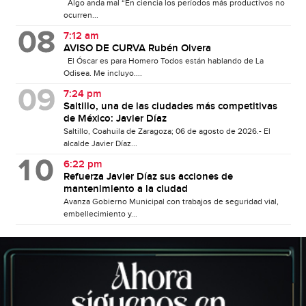
Algo anda mal “En ciencia los períodos más productivos no
ocurren...
7:12 am
AVISO DE CURVA Rubén Olvera
El Óscar es para Homero Todos están hablando de La
Odisea. Me incluyo....
7:24 pm
Saltillo, una de las ciudades más competitivas
de México: Javier Díaz
Saltillo, Coahuila de Zaragoza; 06 de agosto de 2026.- El
alcalde Javier Díaz...
6:22 pm
Refuerza Javier Díaz sus acciones de
mantenimiento a la ciudad
Avanza Gobierno Municipal con trabajos de seguridad vial,
embellecimiento y...