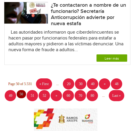
¿Te contactaron a nombre de un
funcionario? Secretaría
Anticorrupción advierte por
nueva estafa
Las autoridades informaron que ciberdelincuentes se
hacen pasar por funcionarios federales para estafar a
adultos mayores y pidieron a las víctimas denunciar. Una
nueva forma de fraude a adultos...
Leer más
Page 50 of 5.531
« First
...
20
30
40
«
48
50
49
51
52
»
60
70
80
...
Last »