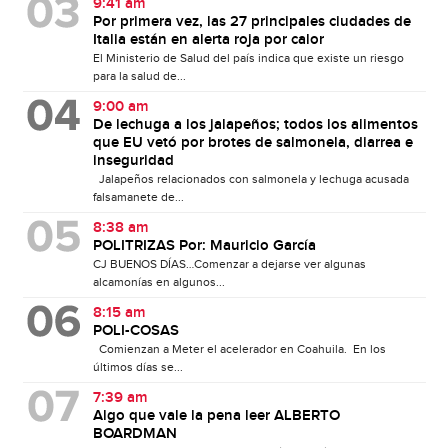
9:41 am
Por primera vez, las 27 principales ciudades de
Italia están en alerta roja por calor
El Ministerio de Salud del país indica que existe un riesgo
para la salud de...
9:00 am
De lechuga a los jalapeños; todos los alimentos
que EU vetó por brotes de salmonela, diarrea e
inseguridad
Jalapeños relacionados con salmonela y lechuga acusada
falsamanete de...
8:38 am
POLITRIZAS Por: Mauricio García
CJ BUENOS DÍAS…Comenzar a dejarse ver algunas
alcamonías en algunos...
8:15 am
POLI-COSAS
Comienzan a Meter el acelerador en Coahuila. En los
últimos días se...
7:39 am
Algo que vale la pena leer ALBERTO
BOARDMAN