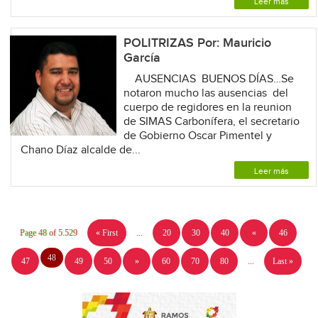
Leer más
POLITRIZAS Por: Mauricio
García
AUSENCIAS BUENOS DÍAS…Se
notaron mucho las ausencias del
cuerpo de regidores en la reunion
de SIMAS Carbonífera, el secretario
de Gobierno Oscar Pimentel y
Chano Díaz alcalde de...
Leer más
Page 48 of 5.529
« First
...
20
30
40
«
46
48
47
49
50
»
60
70
80
...
Last »