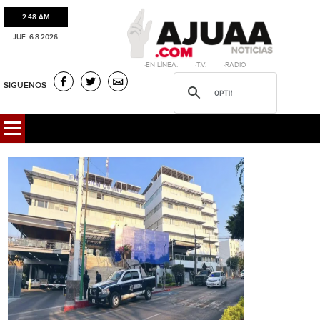
2:48 AM
JUE. 6.8.2026
·EN LÍNEA. ·T.V. ·RADIO
SIGUENOS