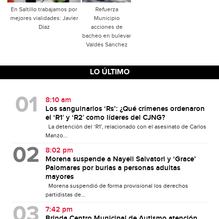
En Saltillo trabajamos por
Refuerza
mejores vialidades: Javier
Municipio
Díaz
acciones de
bacheo en bulevar
Valdés Sánchez
LO ÚLTIMO
8:10 am
Los sanguinarios ‘Rs’: ¿Qué crímenes ordenaron
el ‘R1′ y ‘R2′ como líderes del CJNG?
La detención del ‘R1’, relacionado con el asesinato de Carlos
Manzo...
8:02 pm
Morena suspende a Nayeli Salvatori y ‘Grace’
Palomares por burlas a personas adultas
mayores
Morena suspendió de forma provisional los derechos
partidistas de...
7:42 pm
Brinda Centro Municipal de Autismo atención