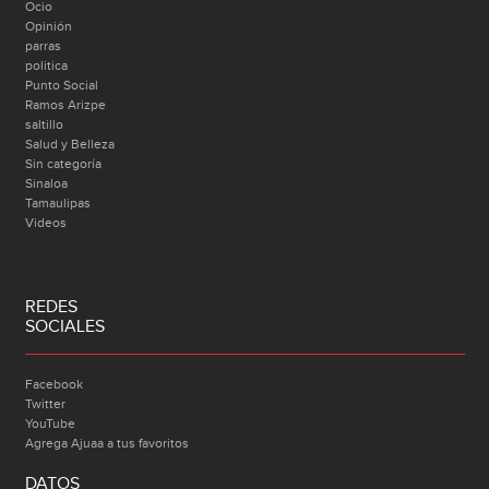
Ocio
Opinión
parras
politica
Punto Social
Ramos Arizpe
saltillo
Salud y Belleza
Sin categoría
Sinaloa
Tamaulipas
Videos
REDES
SOCIALES
Facebook
Twitter
YouTube
Agrega Ajuaa a tus favoritos
DATOS