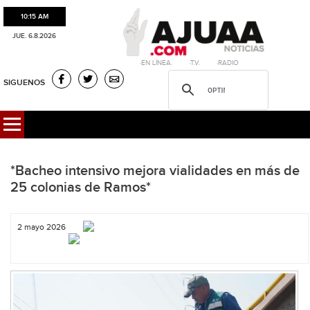
10:15 AM
JUE. 6.8.2026
·EN LÍNEA. ·T.V. ·RADIO
SIGUENOS
*Bacheo intensivo mejora vialidades en más de
25 colonias de Ramos*
2 mayo 2026