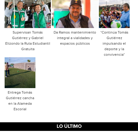
Supervisan Tomás
Da Ramos mantenimiento
*Continúa Tomás
Gutiérrez y Gabriel
integral a vialidades y
Gutiérrez
Elizondo la Ruta Estudiantil
espacios públicos
impulsando el
Gratuita
deporte y la
convivencia*
Entrega Tomás
Gutiérrez cancha
en la Alameda
Escorial
LO ÚLTIMO