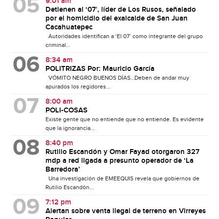
9:01 am
Detienen al ‘07′, líder de Los Rusos, señalado
por el homicidio del exalcalde de San Juan
Cacahuatepec
Autoridades identifican a ‘El 07’ como integrante del grupo
criminal...
8:34 am
POLITRIZAS Por: Mauricio García
VÓMITO NEGRO BUENOS DÍAS…Deben de andar muy
apurados los regidores...
8:00 am
POLI-COSAS
Existe gente que no entiende que no entiende. Es evidente
que la ignorancia...
8:40 pm
Rutilio Escandón y Omar Fayad otorgaron 327
mdp a red ligada a presunto operador de ‘La
Barredora’
Una investigación de EMEEQUIS revela que gobiernos de
Rutilio Escandón...
7:12 pm
Alertan sobre venta ilegal de terreno en Virreyes