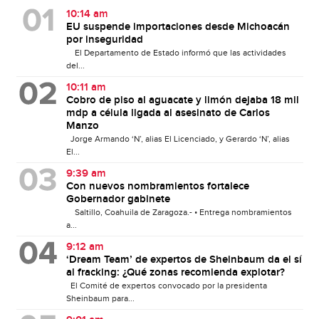
10:14 am
EU suspende importaciones desde Michoacán
por inseguridad
El Departamento de Estado informó que las actividades
del...
10:11 am
Cobro de piso al aguacate y limón dejaba 18 mil
mdp a célula ligada al asesinato de Carlos
Manzo
Jorge Armando ‘N’, alias El Licenciado, y Gerardo ‘N’, alias
El...
9:39 am
Con nuevos nombramientos fortalece
Gobernador gabinete
Saltillo, Coahuila de Zaragoza.- • Entrega nombramientos
a...
9:12 am
‘Dream Team’ de expertos de Sheinbaum da el sí
al fracking: ¿Qué zonas recomienda explotar?
El Comité de expertos convocado por la presidenta
Sheinbaum para...