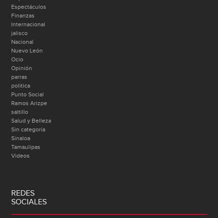
Espectáculos
Finanzas
Internacional
jalisco
Nacional
Nuevo León
Ocio
Opinión
parras
politica
Punto Social
Ramos Arizpe
saltillo
Salud y Belleza
Sin categoría
Sinaloa
Tamaulipas
Videos
REDES
SOCIALES