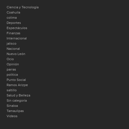
Ciencia y Tecnología
Coahuila
colima
Deportes
Espectáculos
Finanzas
Internacional
jalisco
Nacional
Nuevo León
Ocio
Opinión
parras
politica
Punto Social
Ramos Arizpe
saltillo
Salud y Belleza
Sin categoría
Sinaloa
Tamaulipas
Videos