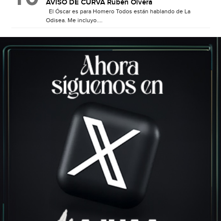
AVISO DE CURVA Rubén Olvera
El Óscar es para Homero Todos están hablando de La
Odisea. Me incluyo....