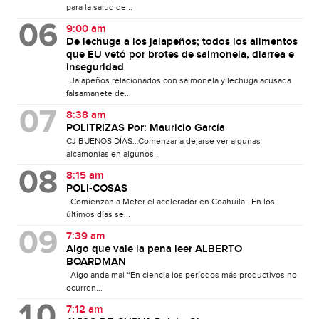
para la salud de...
9:00 am
De lechuga a los jalapeños; todos los alimentos
que EU vetó por brotes de salmonela, diarrea e
inseguridad
Jalapeños relacionados con salmonela y lechuga acusada
falsamanete de...
8:38 am
POLITRIZAS Por: Mauricio García
CJ BUENOS DÍAS…Comenzar a dejarse ver algunas
alcamonías en algunos...
8:15 am
POLI-COSAS
Comienzan a Meter el acelerador en Coahuila. En los
últimos días se...
7:39 am
Algo que vale la pena leer ALBERTO
BOARDMAN
Algo anda mal “En ciencia los períodos más productivos no
ocurren...
7:12 am