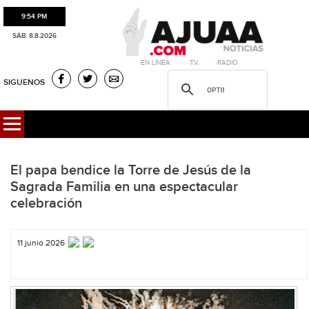
9:54 PM
SÁB. 8.8.2026
·EN LÍNEA. ·T.V. ·RADIO
SIGUENOS
El papa bendice la Torre de Jesús de la
Sagrada Familia en una espectacular
celebración
11 junio 2026