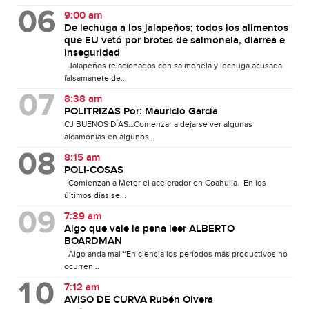
9:00 am
De lechuga a los jalapeños; todos los alimentos
que EU vetó por brotes de salmonela, diarrea e
inseguridad
Jalapeños relacionados con salmonela y lechuga acusada
falsamanete de...
8:38 am
POLITRIZAS Por: Mauricio García
CJ BUENOS DÍAS…Comenzar a dejarse ver algunas
alcamonías en algunos...
8:15 am
POLI-COSAS
Comienzan a Meter el acelerador en Coahuila. En los
últimos días se...
7:39 am
Algo que vale la pena leer ALBERTO
BOARDMAN
Algo anda mal “En ciencia los períodos más productivos no
ocurren...
7:12 am
AVISO DE CURVA Rubén Olvera