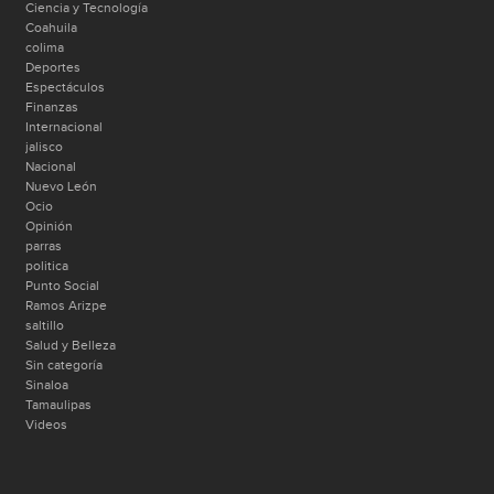
Ciencia y Tecnología
Coahuila
colima
Deportes
Espectáculos
Finanzas
Internacional
jalisco
Nacional
Nuevo León
Ocio
Opinión
parras
politica
Punto Social
Ramos Arizpe
saltillo
Salud y Belleza
Sin categoría
Sinaloa
Tamaulipas
Videos