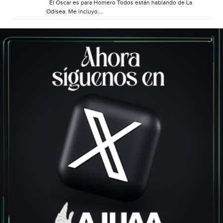
El Óscar es para Homero Todos están hablando de La
Odisea. Me incluyo....