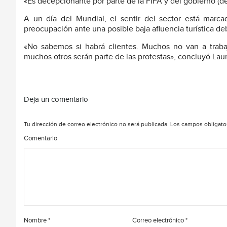
«Es decepcionante por parte de la FIFA y del gobierno (d
A un día del Mundial, el sentir del sector está marca
preocupación ante una posible baja afluencia turística de
«No sabemos si habrá clientes. Muchos no van a traba
muchos otros serán parte de las protestas», concluyó Laur
Deja un comentario
Tu dirección de correo electrónico no será publicada.
Los campos obligato
Comentario
Nombre
*
Correo electrónico
*