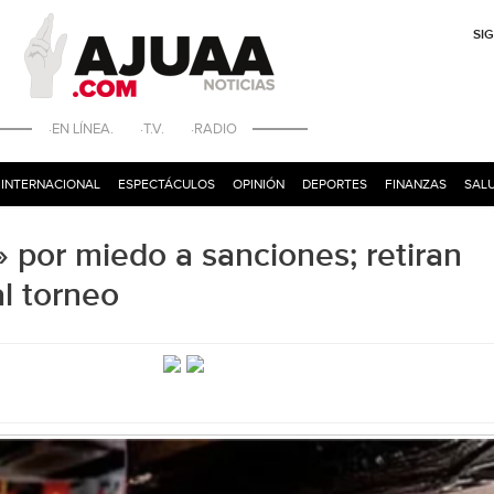
SI
·EN LÍNEA. ·T.V. ·RADIO
INTERNACIONAL
ESPECTÁCULOS
OPINIÓN
DEPORTES
FINANZAS
SALU
 por miedo a sanciones; retiran
al torneo