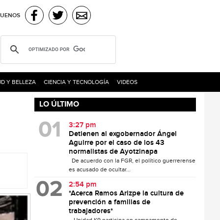
GUENOS
D Y BELLEZA
CIENCIA Y TECNOLOGÍA
VIDEOS
LO ÚLTIMO
3:27 pm
Detienen al exgobernador Ángel
Aguirre por el caso de los 43
normalistas de Ayotzinapa
De acuerdo con la FGR, el político guerrerense
es acusado de ocultar...
2:54 pm
*Acerca Ramos Arizpe la cultura de
prevención a familias de
trabajadores*