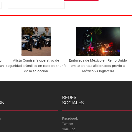
o
Alista Comisaría operativo de
Embajada de México en Reino Unido
ran
seguridad a familias en caso de triunfo
emite alerta a aficionados previo al
de la selección
México vs Inglaterra
REDES
ÓN
SOCIALES
a
Facebook
Twitter
YouTube