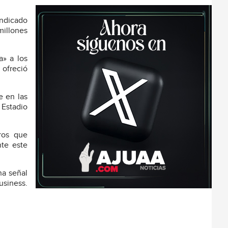
indicado
millones
a» a los
 ofreció
e en las
 Estadio
ros que
nte este
na señal
usiness.