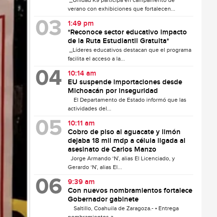
_Unidad K9 participa en campamento de
verano con exhibiciones que fortalecen...
1:49 pm
*Reconoce sector educativo impacto
de la Ruta Estudiantil Gratuita*
_Líderes educativos destacan que el programa
facilita el acceso a la...
10:14 am
EU suspende importaciones desde
Michoacán por inseguridad
El Departamento de Estado informó que las
actividades del...
10:11 am
Cobro de piso al aguacate y limón
dejaba 18 mil mdp a célula ligada al
asesinato de Carlos Manzo
Jorge Armando ‘N’, alias El Licenciado, y
Gerardo ‘N’, alias El...
9:39 am
Con nuevos nombramientos fortalece
Gobernador gabinete
Saltillo, Coahuila de Zaragoza.- • Entrega