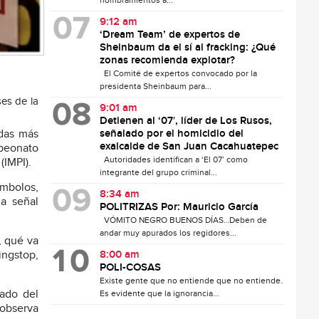
nombramientos a...
9:12 am
‘Dream Team’ de expertos de
Sheinbaum da el sí al fracking: ¿Qué
zonas recomienda explotar?
El Comité de expertos convocado por la
presidenta Sheinbaum para...
ses de la
9:01 am
Detienen al ‘07′, líder de Los Rusos,
idas más
señalado por el homicidio del
exalcalde de San Juan Cacahuatepec
mpeonato
Autoridades identifican a ‘El 07’ como
(IMPI).
integrante del grupo criminal...
ímbolos,
8:34 am
la señal
POLITRIZAS Por: Mauricio García
VÓMITO NEGRO BUENOS DÍAS…Deben de
andar muy apurados los regidores...
, qué va
ingstop,
8:00 am
POLI-COSAS
Existe gente que no entiende que no entiende.
rado del
Es evidente que la ignorancia...
 observa