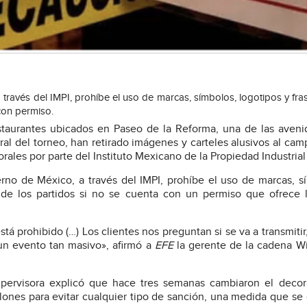
 través del IMPI, prohíbe el uso de marcas, símbolos, logotipos y fra
 con permiso.
restaurantes ubicados en Paseo de la Reforma, una de las aven
ral del torneo, han retirado imágenes y carteles alusivos al ca
ales por parte del Instituto Mexicano de la Propiedad Industrial 
rno de México, a través del IMPI, prohíbe el uso de marcas, s
n de los partidos si no se cuenta con un permiso que ofrece 
tá prohibido (…) Los clientes nos preguntan si se va a transmitir
 un evento tan masivo», afirmó a
EFE
la gerente de la cadena W
supervisora explicó que hace tres semanas cambiaron el deco
ones para evitar cualquier tipo de sanción, una medida que se