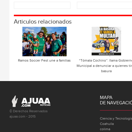
Articulos relacionados
Ramos Soccer Fest une a familias
“Tómala Cochino”: llama Gobiern
Municipal a denunciar a quienes ti
basura
MAPA
DE NAVEGACI
© Derechos Reservados
ajuaa.com - 2015
Ciencia y Tecnologí
Coahuila
colima