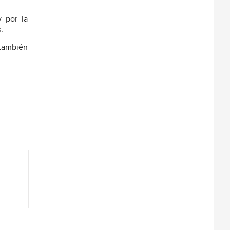
y por la
.
 también