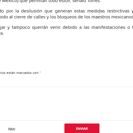
e México) que permitan todo esto», señaló Torres.
do por la desilusión que generan estas medidas restrictivas 
bido al cierre de calles y los bloqueos de los maestros mexicanos
jar y tampoco querrán venir debido a las manifestaciones o
a.
rios están marcados con
*
Web