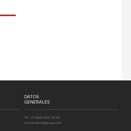
DATOS
GENERALES
Tel: 01 (844) 485 30 00
contactame@ajuaa.com