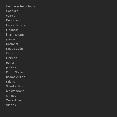
Ciencia y Tecnología
Coahuila
colima
Deportes
Espectáculos
Finanzas
Internacional
jalisco
Nacional
Nuevo León
Ocio
Opinión
parras
politica
Punto Social
Ramos Arizpe
saltillo
Salud y Belleza
Sin categoría
Sinaloa
Tamaulipas
Videos