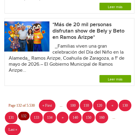
Leer más
*Más de 20 mil personas
disfrutan show de Bely y Beto
en Ramos Arizpe*
_Familias viven una gran
celebración del Día del Niño en la
Alameda_ Ramos Arizpe, Coahuila de Zaragoza, a 1° de
mayo de 2026.– El Gobierno Municipal de Ramos
Arizpe...
Leer más
Page 132 of 5.530
« First
...
100
110
120
«
130
132
131
133
134
»
140
150
160
...
Last »