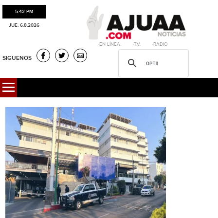
5:42 PM
JUE. 6.8.2026
·EN LÍNEA. ·T.V. ·RADIO
SIGUENOS