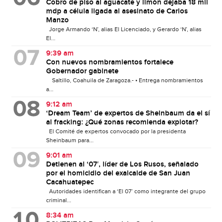
Cobro de piso al aguacate y limón dejaba 18 mil
mdp a célula ligada al asesinato de Carlos
Manzo
Jorge Armando ‘N’, alias El Licenciado, y Gerardo ‘N’, alias
El...
9:39 am
Con nuevos nombramientos fortalece
Gobernador gabinete
Saltillo, Coahuila de Zaragoza.- • Entrega nombramientos
a...
9:12 am
‘Dream Team’ de expertos de Sheinbaum da el sí
al fracking: ¿Qué zonas recomienda explotar?
El Comité de expertos convocado por la presidenta
Sheinbaum para...
9:01 am
Detienen al ‘07′, líder de Los Rusos, señalado
por el homicidio del exalcalde de San Juan
Cacahuatepec
Autoridades identifican a ‘El 07’ como integrante del grupo
criminal...
8:34 am