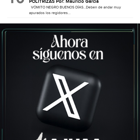
POLITRIZAS Por: Mauricio García
VÓMITO NEGRO BUENOS DÍAS…Deben de andar muy
apurados los regidores...