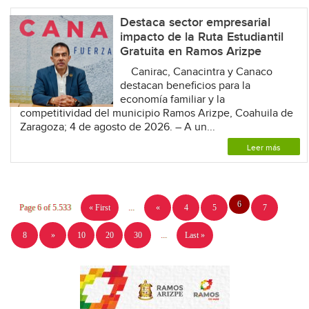
Destaca sector empresarial
impacto de la Ruta Estudiantil
Gratuita en Ramos Arizpe
Canirac, Canacintra y Canaco
destacan beneficios para la
economía familiar y la
competitividad del municipio Ramos Arizpe, Coahuila de
Zaragoza; 4 de agosto de 2026. – A un...
Leer más
6
Page 6 of 5.533
« First
...
«
4
5
7
8
»
10
20
30
...
Last »