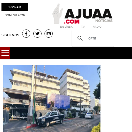
10:26 AM
DOM. 9.8.2026
·EN LÍNEA. ·T.V. ·RADIO
SIGUENOS