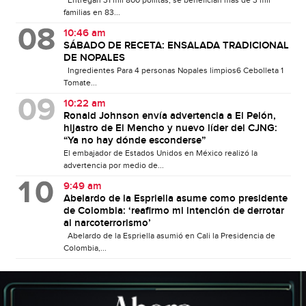
Entregan 31 mil 800 pollitas; se benefician más de 3 mil
familias en 83...
10:46 am
SÁBADO DE RECETA: ENSALADA TRADICIONAL
DE NOPALES
Ingredientes Para 4 personas Nopales limpios6 Cebolleta 1
Tomate...
10:22 am
Ronald Johnson envía advertencia a El Pelón,
hijastro de El Mencho y nuevo líder del CJNG:
“Ya no hay dónde esconderse”
El embajador de Estados Unidos en México realizó la
advertencia por medio de...
9:49 am
Abelardo de la Espriella asume como presidente
de Colombia: ‘reafirmo mi intención de derrotar
al narcoterrorismo’
Abelardo de la Espriella asumió en Cali la Presidencia de
Colombia,...