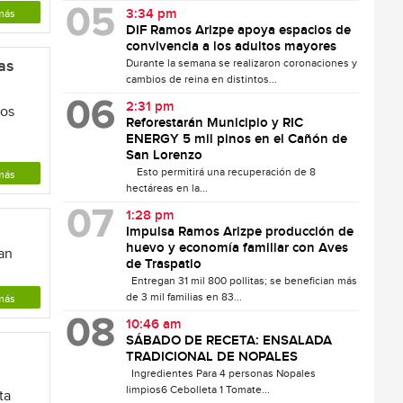
3:34 pm
más
DIF Ramos Arizpe apoya espacios de
convivencia a los adultos mayores
as
Durante la semana se realizaron coronaciones y
cambios de reina en distintos...
2:31 pm
mos
Reforestarán Municipio y RIC
ENERGY 5 mil pinos en el Cañón de
San Lorenzo
Esto permitirá una recuperación de 8
más
hectáreas en la...
1:28 pm
Impulsa Ramos Arizpe producción de
huevo y economía familiar con Aves
an
de Traspatio
Entregan 31 mil 800 pollitas; se benefician más
de 3 mil familias en 83...
más
10:46 am
SÁBADO DE RECETA: ENSALADA
TRADICIONAL DE NOPALES
Ingredientes Para 4 personas Nopales
a
limpios6 Cebolleta 1 Tomate...
ta