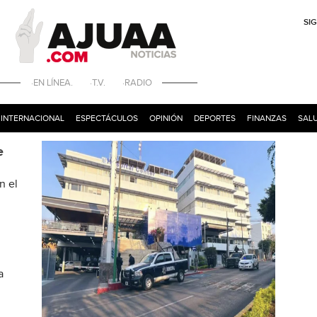
SI
·EN LÍNEA. ·T.V. ·RADIO
INTERNACIONAL
ESPECTÁCULOS
OPINIÓN
DEPORTES
FINANZAS
SALU
e
n el
a