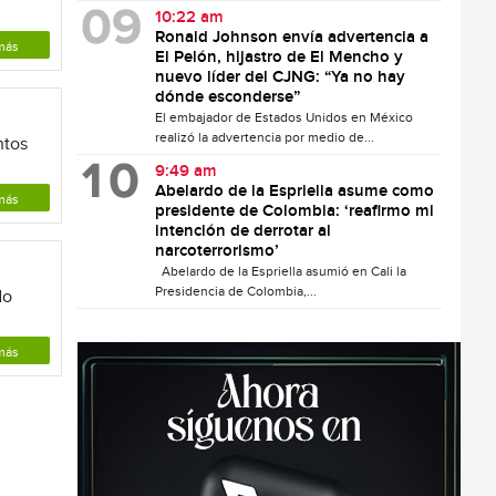
10:22 am
Ronald Johnson envía advertencia a
más
El Pelón, hijastro de El Mencho y
nuevo líder del CJNG: “Ya no hay
dónde esconderse”
El embajador de Estados Unidos en México
realizó la advertencia por medio de...
ntos
9:49 am
Abelardo de la Espriella asume como
más
presidente de Colombia: ‘reafirmo mi
intención de derrotar al
narcoterrorismo’
Abelardo de la Espriella asumió en Cali la
Presidencia de Colombia,...
do
más