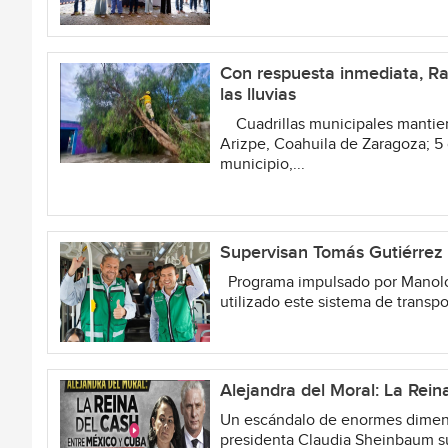
Con respuesta inmediata, Ram
las lluvias
Cuadrillas municipales mantien
Arizpe, Coahuila de Zaragoza; 5 
municipio,...
Supervisan Tomás Gutiérrez y
Programa impulsado por Manolo
utilizado este sistema de transp
Alejandra del Moral: La Rei
Un escándalo de enormes dimensi
presidenta Claudia Sheinbaum s