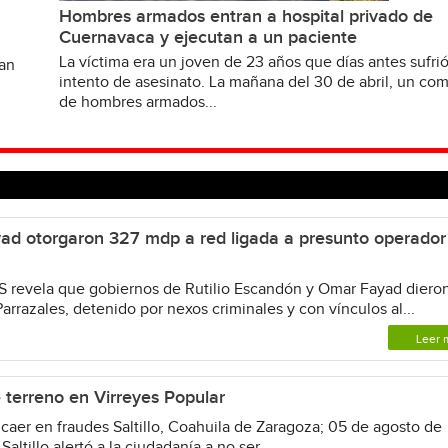
Hombres armados entran a hospital privado de
Cuernavaca y ejecutan a un paciente
La víctima era un joven de 23 años que días antes sufri
van
intento de asesinato. La mañana del 30 de abril, un c
de hombres armados...
ad otorgaron 327 mdp a red ligada a presunto operador
revela que gobiernos de Rutilio Escandón y Omar Fayad diero
arrazales, detenido por nexos criminales y con vínculos al...
Leer 
e terreno en Virreyes Popular
caer en fraudes Saltillo, Coahuila de Zaragoza; 05 de agosto de
ltillo alertó a la ciudadanía a no ser...