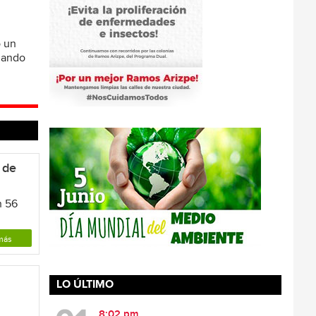
ó un
omando
 de
n 56
más
LO ÚLTIMO
8:02 pm