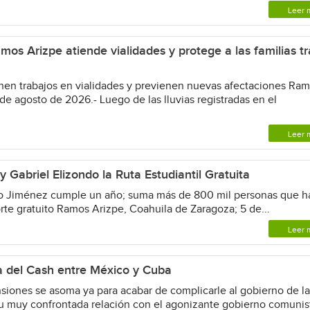
Leer 
os Arizpe atiende vialidades y protege a las familias tr
en trabajos en vialidades y previenen nuevas afectaciones Ra
de agosto de 2026.- Luego de las lluvias registradas en el
Leer 
 Gabriel Elizondo la Ruta Estudiantil Gratuita
 Jiménez cumple un año; suma más de 800 mil personas que h
orte gratuito Ramos Arizpe, Coahuila de Zaragoza; 5 de...
Leer 
na del Cash entre México y Cuba
ones se asoma ya para acabar de complicarle al gobierno de l
u muy confrontada relación con el agonizante gobierno comunis