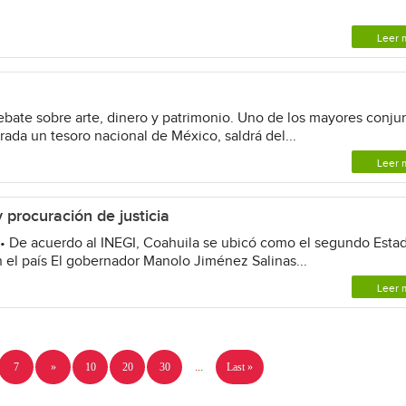
Leer 
ate sobre arte, dinero y patrimonio. Uno de los mayores conju
rada un tesoro nacional de México, saldrá del...
Leer 
 procuración de justicia
- • De acuerdo al INEGI, Coahuila se ubicó como el segundo Esta
 el país El gobernador Manolo Jiménez Salinas...
Leer 
7
»
10
20
30
...
Last »