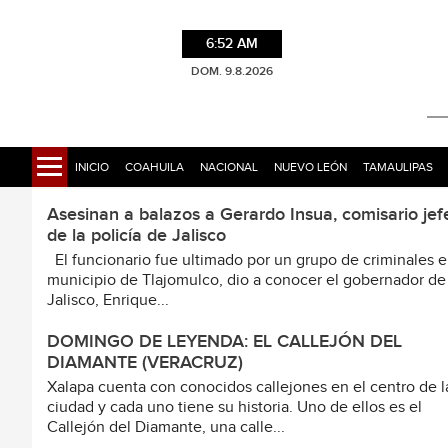
6:52 AM
DOM. 9.8.2026
INICIO
COAHUILA
NACIONAL
NUEVO LEÓN
TAMAULIPAS
Asesinan a balazos a Gerardo Insua, comisario jef
de la policía de Jalisco
El funcionario fue ultimado por un grupo de criminales e
municipio de Tlajomulco, dio a conocer el gobernador de
Jalisco, Enrique...
DOMINGO DE LEYENDA: EL CALLEJÓN DEL
DIAMANTE (VERACRUZ)
Xalapa cuenta con conocidos callejones en el centro de l
ciudad y cada uno tiene su historia. Uno de ellos es el
Callejón del Diamante, una calle...