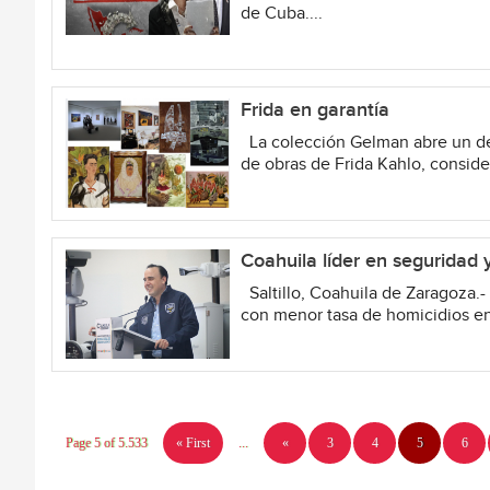
de Cuba....
Frida en garantía
La colección Gelman abre un deb
de obras de Frida Kahlo, conside
Coahuila líder en seguridad y
Saltillo, Coahuila de Zaragoza.
con menor tasa de homicidios en
Page 5 of 5.533
« First
...
«
3
4
5
6