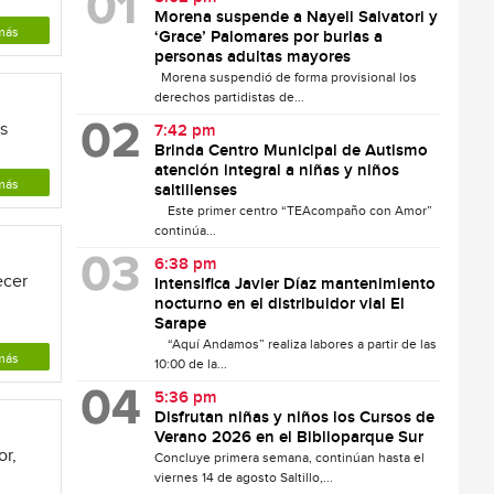
Morena suspende a Nayeli Salvatori y
más
‘Grace’ Palomares por burlas a
personas adultas mayores
Morena suspendió de forma provisional los
derechos partidistas de...
as
7:42 pm
Brinda Centro Municipal de Autismo
atención integral a niñas y niños
más
saltillenses
Este primer centro “TEAcompaño con Amor”
continúa...
6:38 pm
ecer
Intensifica Javier Díaz mantenimiento
nocturno en el distribuidor vial El
Sarape
“Aquí Andamos” realiza labores a partir de las
más
10:00 de la...
5:36 pm
Disfrutan niñas y niños los Cursos de
Verano 2026 en el Biblioparque Sur
or,
Concluye primera semana, continúan hasta el
viernes 14 de agosto Saltillo,...