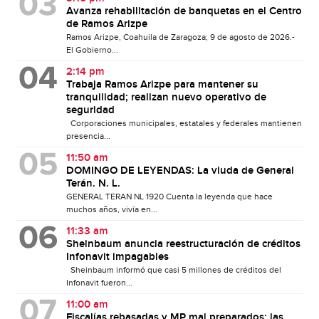
Avanza rehabilitación de banquetas en el Centro
de Ramos Arizpe
Ramos Arizpe, Coahuila de Zaragoza; 9 de agosto de 2026.-
El Gobierno...
2:14 pm
Trabaja Ramos Arizpe para mantener su
tranquilidad; realizan nuevo operativo de
seguridad
Corporaciones municipales, estatales y federales mantienen
presencia...
11:50 am
DOMINGO DE LEYENDAS: La viuda de General
Terán. N. L.
GENERAL TERAN NL 1920 Cuenta la leyenda que hace
muchos años, vivía en...
11:33 am
Sheinbaum anuncia reestructuración de créditos
Infonavit impagables
Sheinbaum informó que casi 5 millones de créditos del
Infonavit fueron...
11:00 am
Fiscalías rebasadas y MP mal preparados: las