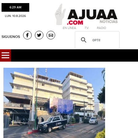
6:29 AM
LUN. 10.8.2026
·EN LÍNEA. ·T.V. ·RADIO
SIGUENOS