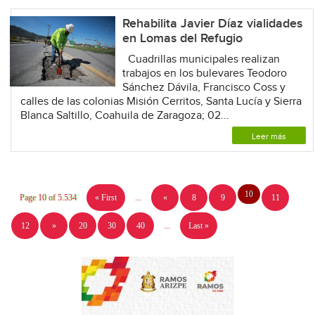
Rehabilita Javier Díaz vialidades
en Lomas del Refugio
Cuadrillas municipales realizan
trabajos en los bulevares Teodoro
Sánchez Dávila, Francisco Coss y
calles de las colonias Misión Cerritos, Santa Lucía y Sierra
Blanca Saltillo, Coahuila de Zaragoza; 02...
Leer más
10
Page 10 of 5.534
« First
...
«
8
9
11
12
»
20
30
40
...
Last »