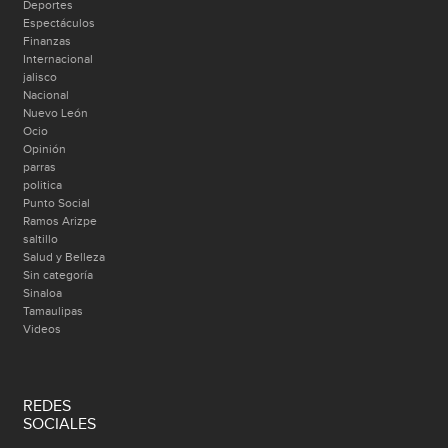
Deportes
Espectáculos
Finanzas
Internacional
jalisco
Nacional
Nuevo León
Ocio
Opinión
parras
politica
Punto Social
Ramos Arizpe
saltillo
Salud y Belleza
Sin categoría
Sinaloa
Tamaulipas
Videos
REDES
SOCIALES