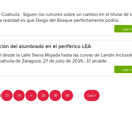
Coahuila. Siguen los rumores sobre un cambio en el titular de l
a realidad es que Diego del Bosque perfectamente podría...
Leer 
ción del alumbrado en el periférico LEA
 desde la calle Sierra Mojada hasta las curvas de Landín Incluirá
oahuila de Zaragoza; 27 de julio de 2026.- El alcalde...
Leer 
15
16
»
20
30
40
...
Last »