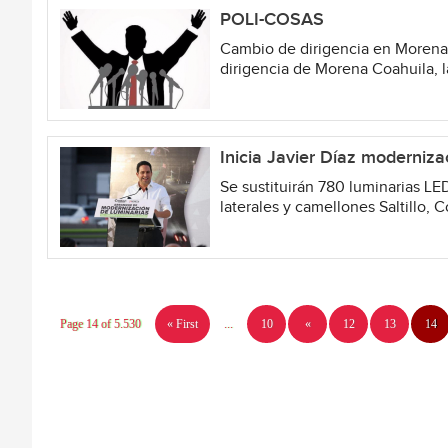
POLI-COSAS
Cambio de dirigencia en Morena 
dirigencia de Morena Coahuila, l
Inicia Javier Díaz moderniza
Se sustituirán 780 luminarias LED
laterales y camellones Saltillo, C
Page 14 of 5.530
« First
...
10
«
12
13
14