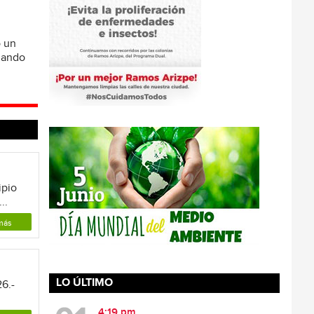
ó un
omando
ipio
..
más
LO ÚLTIMO
6.-
4:19 pm