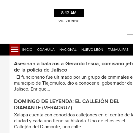
8:42 AM
VIE. 7.8.2026
INICIO
COAHUILA
NACIONAL
NUEVO LEÓN
TAMAULIPAS
Asesinan a balazos a Gerardo Insua, comisario jef
de la policía de Jalisco
El funcionario fue ultimado por un grupo de criminales e
municipio de Tlajomulco, dio a conocer el gobernador de
Jalisco, Enrique...
DOMINGO DE LEYENDA: EL CALLEJÓN DEL
DIAMANTE (VERACRUZ)
Xalapa cuenta con conocidos callejones en el centro de l
ciudad y cada uno tiene su historia. Uno de ellos es el
Callejón del Diamante, una calle...