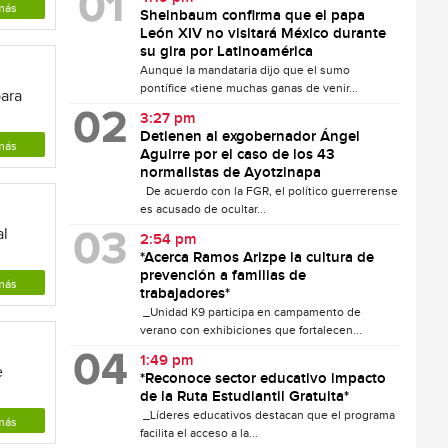
más
Sheinbaum confirma que el papa
León XIV no visitará México durante
su gira por Latinoamérica
Aunque la mandataria dijo que el sumo
pontífice «tiene muchas ganas de venir...
para
3:27 pm
Detienen al exgobernador Ángel
más
Aguirre por el caso de los 43
normalistas de Ayotzinapa
De acuerdo con la FGR, el político guerrerense
es acusado de ocultar...
al
2:54 pm
*Acerca Ramos Arizpe la cultura de
prevención a familias de
más
trabajadores*
_Unidad K9 participa en campamento de
verano con exhibiciones que fortalecen...
1:49 pm
e
*Reconoce sector educativo impacto
de la Ruta Estudiantil Gratuita*
_Líderes educativos destacan que el programa
más
facilita el acceso a la...