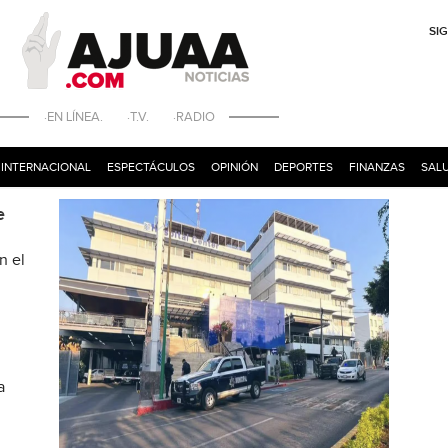
SI
·EN LÍNEA. ·T.V. ·RADIO
INTERNACIONAL
ESPECTÁCULOS
OPINIÓN
DEPORTES
FINANZAS
SALU
e
n el
a