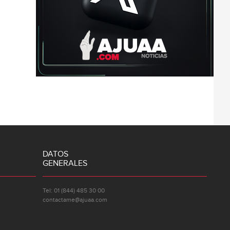
DATOS
GENERALES
Tel: 01 (844) 485 30 00
contactame@ajuaa.com