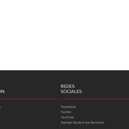
REDES
ÓN
SOCIALES
a
Facebook
Twitter
YouTube
Agrega Ajuaa a tus favoritos