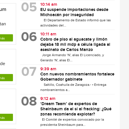
10:14 am
aum
EU suspende importaciones desde
Michoacán por inseguridad
El Departamento de Estado informó que las
ctan
actividades del...
10:11 am
más
Cobro de piso al aguacate y limón
dejaba 18 mil mdp a célula ligada al
asesinato de Carlos Manzo
Jorge Armando ‘N’, alias El Licenciado, y
Gerardo ‘N’, alias El...
 de
9:39 am
Con nuevos nombramientos fortalece
más
Gobernador gabinete
Saltillo, Coahuila de Zaragoza.- • Entrega
nombramientos a...
9:12 am
‘Dream Team’ de expertos de
Sheinbaum da el sí al fracking: ¿Qué
zonas recomienda explotar?
más
El Comité de expertos convocado por la
presidenta Sheinbaum para...