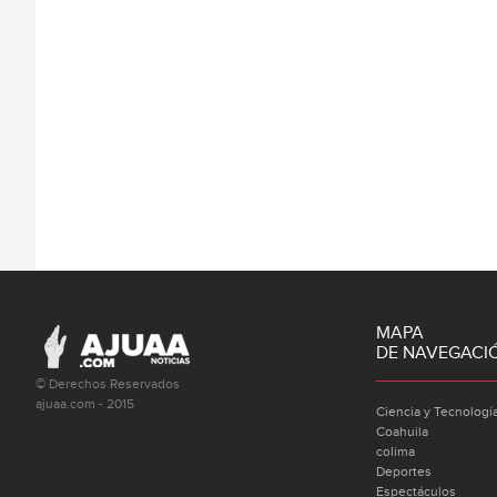
MAPA
DE NAVEGACI
© Derechos Reservados
ajuaa.com - 2015
Ciencia y Tecnologí
Coahuila
colima
Deportes
Espectáculos