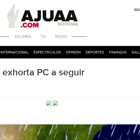
SI
·EN LÍNEA. ·T.V. ·RADIO
INTERNACIONAL
ESPECTÁCULOS
OPINIÓN
DEPORTES
FINANZAS
SALU
; exhorta PC a seguir