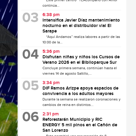
Este primer centro “TEAcompaño con Amor”
continúa...
6:38 pm
Intensifica Javier Díaz mantenimiento
nocturno en el distribuidor vial El
Sarape
“Aquí Andamos” realiza labores a partir de las
10:00 de la...
5:36 pm
Disfrutan niñas y niños los Cursos de
Verano 2026 en el Biblioparque Sur
Concluye primera semana, continúan hasta el
viernes 14 de agosto Saltillo,...
3:34 pm
DIF Ramos Arizpe apoya espacios de
convivencia a los adultos mayores
Durante la semana se realizaron coronaciones y
cambios de reina en distintos...
2:31 pm
Reforestarán Municipio y RIC
ENERGY 5 mil pinos en el Cañón de
San Lorenzo