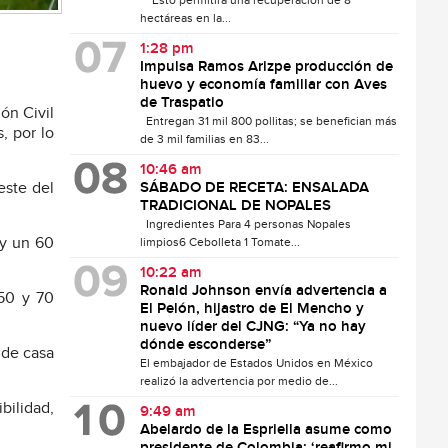
Esto permitirá una recuperación de 8
hectáreas en la...
1:28 pm
Impulsa Ramos Arizpe producción de
huevo y economía familiar con Aves
de Traspatio
ón Civil
Entregan 31 mil 800 pollitas; se benefician más
, por lo
de 3 mil familias en 83...
10:46 am
SÁBADO DE RECETA: ENSALADA
este del
TRADICIONAL DE NOPALES
Ingredientes Para 4 personas Nopales
 y un 60
limpios6 Cebolleta 1 Tomate...
10:22 am
Ronald Johnson envía advertencia a
 50 y 70
El Pelón, hijastro de El Mencho y
nuevo líder del CJNG: “Ya no hay
dónde esconderse”
 de casa
El embajador de Estados Unidos en México
realizó la advertencia por medio de...
bilidad,
9:49 am
Abelardo de la Espriella asume como