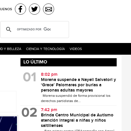
GUENOS
D Y BELLEZA
CIENCIA Y TECNOLOGÍA
VIDEOS
LO ÚLTIMO
8:02 pm
Morena suspende a Nayeli Salvatori y
‘Grace’ Palomares por burlas a
personas adultas mayores
Morena suspendió de forma provisional los
derechos partidistas de...
7:42 pm
Brinda Centro Municipal de Autismo
atención integral a niñas y niños
saltillenses