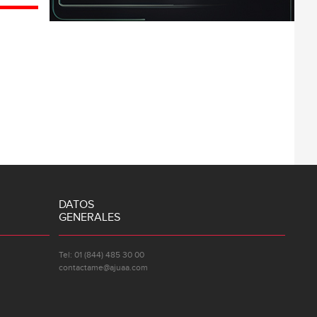
DATOS
GENERALES
Tel: 01 (844) 485 30 00
contactame@ajuaa.com