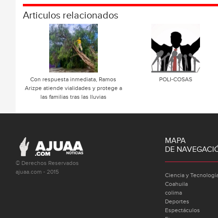
Articulos relacionados
Con respuesta inmediata, Ramos
POLI-COSAS
Arizpe atiende vialidades y protege a
las familias tras las lluvias
MAPA
DE NAVEGACI
© Derechos Reservados
ajuaa.com - 2015
Ciencia y Tecnologí
Coahuila
colima
Deportes
Espectáculos