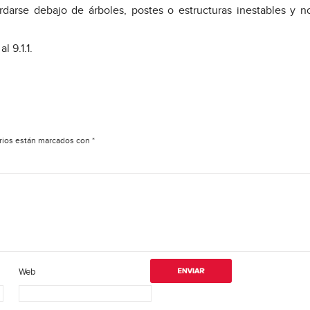
darse debajo de árboles, postes o estructuras inestables y n
 9.1.1.
rios están marcados con
*
Web