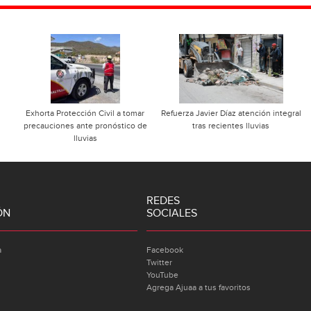
Exhorta Protección Civil a tomar
Refuerza Javier Díaz atención integral
precauciones ante pronóstico de
tras recientes lluvias
lluvias
REDES
ÓN
SOCIALES
a
Facebook
Twitter
YouTube
Agrega Ajuaa a tus favoritos