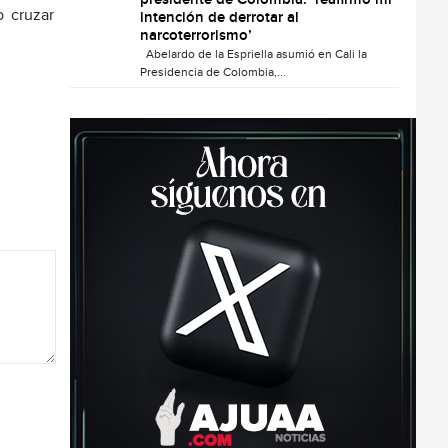
presidente de Colombia: ‘reafirmo mi
o cruzar
intención de derrotar al
narcoterrorismo’
Abelardo de la Espriella asumió en Cali la
Presidencia de Colombia,...