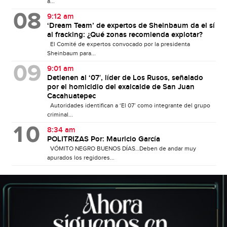
a...
9:12 am
‘Dream Team’ de expertos de Sheinbaum da el sí
al fracking: ¿Qué zonas recomienda explotar?
El Comité de expertos convocado por la presidenta
Sheinbaum para...
9:01 am
Detienen al ‘07′, líder de Los Rusos, señalado
por el homicidio del exalcalde de San Juan
Cacahuatepec
Autoridades identifican a ‘El 07’ como integrante del grupo
criminal...
8:34 am
POLITRIZAS Por: Mauricio García
VÓMITO NEGRO BUENOS DÍAS…Deben de andar muy
apurados los regidores...