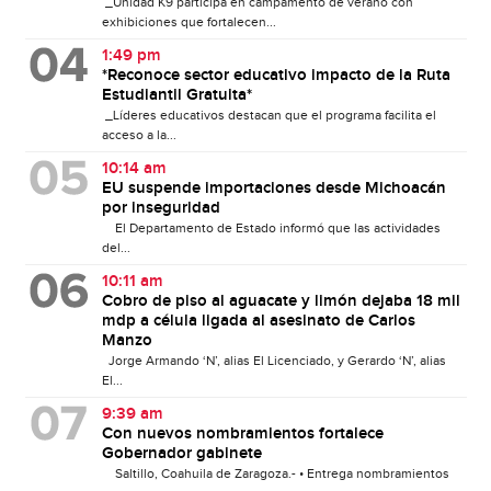
_Unidad K9 participa en campamento de verano con
exhibiciones que fortalecen...
1:49 pm
*Reconoce sector educativo impacto de la Ruta
Estudiantil Gratuita*
_Líderes educativos destacan que el programa facilita el
acceso a la...
10:14 am
EU suspende importaciones desde Michoacán
por inseguridad
El Departamento de Estado informó que las actividades
del...
10:11 am
Cobro de piso al aguacate y limón dejaba 18 mil
mdp a célula ligada al asesinato de Carlos
Manzo
Jorge Armando ‘N’, alias El Licenciado, y Gerardo ‘N’, alias
El...
9:39 am
Con nuevos nombramientos fortalece
Gobernador gabinete
Saltillo, Coahuila de Zaragoza.- • Entrega nombramientos