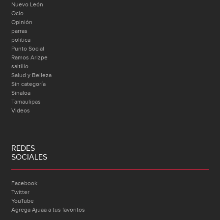
Nuevo León
Ocio
Opinión
parras
politica
Punto Social
Ramos Arizpe
saltillo
Salud y Belleza
Sin categoría
Sinaloa
Tamaulipas
Videos
REDES
SOCIALES
Facebook
Twitter
YouTube
Agrega Ajuaa a tus favoritos