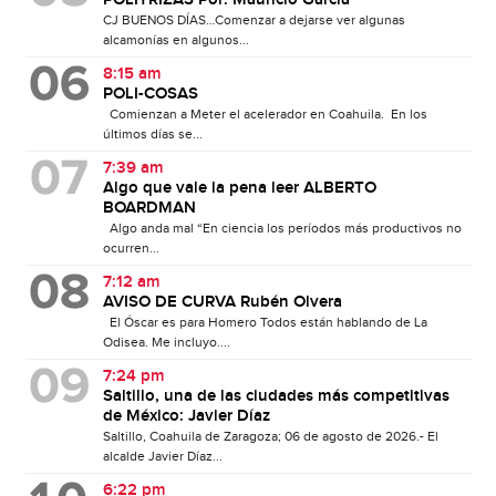
POLITRIZAS Por: Mauricio García
CJ BUENOS DÍAS…Comenzar a dejarse ver algunas
alcamonías en algunos...
8:15 am
POLI-COSAS
Comienzan a Meter el acelerador en Coahuila. En los
últimos días se...
7:39 am
Algo que vale la pena leer ALBERTO
BOARDMAN
Algo anda mal “En ciencia los períodos más productivos no
ocurren...
7:12 am
AVISO DE CURVA Rubén Olvera
El Óscar es para Homero Todos están hablando de La
Odisea. Me incluyo....
7:24 pm
Saltillo, una de las ciudades más competitivas
de México: Javier Díaz
Saltillo, Coahuila de Zaragoza; 06 de agosto de 2026.- El
alcalde Javier Díaz...
6:22 pm