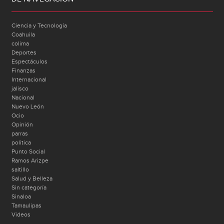
Ciencia y Tecnología
Coahuila
colima
Deportes
Espectáculos
Finanzas
Internacional
jalisco
Nacional
Nuevo León
Ocio
Opinión
parras
politica
Punto Social
Ramos Arizpe
saltillo
Salud y Belleza
Sin categoría
Sinaloa
Tamaulipas
Videos