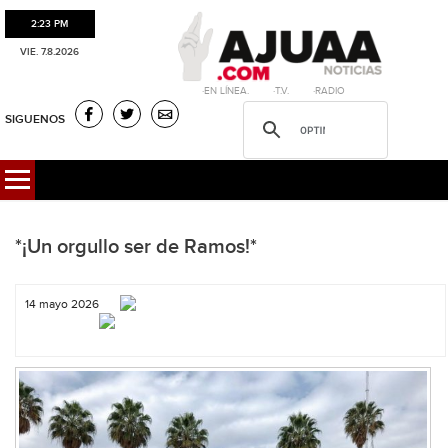
2:23 PM
VIE. 7.8.2026
·EN LÍNEA. ·T.V. ·RADIO
SIGUENOS
*¡Un orgullo ser de Ramos!*
14 mayo 2026