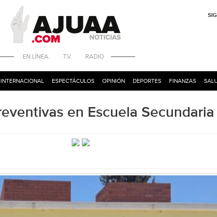
SI
·EN LÍNEA. ·T.V. ·RADIO
INTERNACIONAL
ESPECTÁCULOS
OPINIÓN
DEPORTES
FINANZAS
SALU
preventivas en Escuela Secundaria