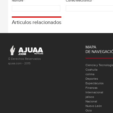
Nombre
*
Correo electrónico
*
Articulos relacionados
MAPA
DE NAVEGACI
© Derechos Reservados
ajuaa.com - 2015
Ciencia y Tecnologí
Coahuila
colima
Deportes
Espectáculos
Finanzas
Internacional
jalisco
Nacional
Nuevo León
Ocio