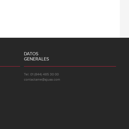
DATOS
GENERALES
Tel: 01 (844) 485 30 00
contactame@ajuaa.com