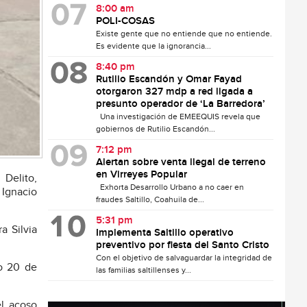
8:00 am
POLI-COSAS
Existe gente que no entiende que no entiende.
Es evidente que la ignorancia...
8:40 pm
Rutilio Escandón y Omar Fayad
otorgaron 327 mdp a red ligada a
presunto operador de ‘La Barredora’
Una investigación de EMEEQUIS revela que
gobiernos de Rutilio Escandón...
7:12 pm
Alertan sobre venta ilegal de terreno
en Virreyes Popular
 Delito,
Exhorta Desarrollo Urbano a no caer en
 Ignacio
fraudes Saltillo, Coahuila de...
5:31 pm
a Silvia
Implementa Saltillo operativo
preventivo por fiesta del Santo Cristo
Con el objetivo de salvaguardar la integridad de
mo 20 de
las familias saltillenses y...
el acoso