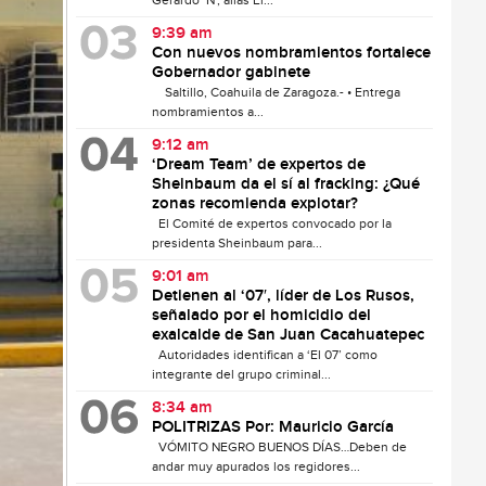
Gerardo ‘N’, alias El...
9:39 am
Con nuevos nombramientos fortalece
Gobernador gabinete
Saltillo, Coahuila de Zaragoza.- • Entrega
nombramientos a...
9:12 am
‘Dream Team’ de expertos de
Sheinbaum da el sí al fracking: ¿Qué
zonas recomienda explotar?
El Comité de expertos convocado por la
presidenta Sheinbaum para...
9:01 am
Detienen al ‘07′, líder de Los Rusos,
señalado por el homicidio del
exalcalde de San Juan Cacahuatepec
Autoridades identifican a ‘El 07’ como
integrante del grupo criminal...
8:34 am
POLITRIZAS Por: Mauricio García
VÓMITO NEGRO BUENOS DÍAS…Deben de
andar muy apurados los regidores...