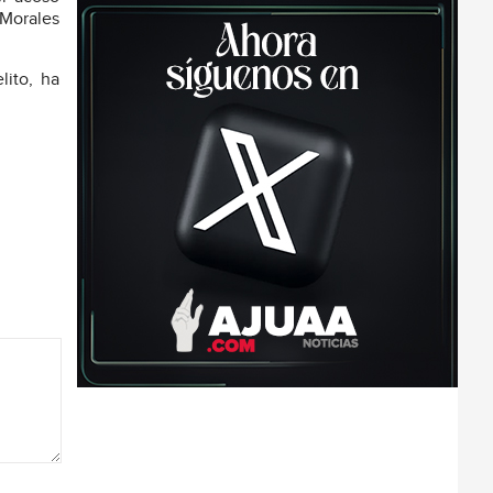
 Morales
lito, ha