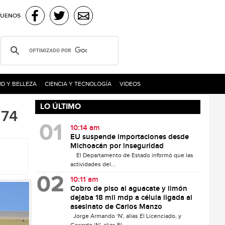
GUENOS
D Y BELLEZA
CIENCIA Y TECNOLOGÍA
VIDEOS
LO ÚLTIMO
 74
10:14 am
EU suspende importaciones desde
Michoacán por inseguridad
El Departamento de Estado informó que las
actividades del...
10:11 am
Cobro de piso al aguacate y limón
dejaba 18 mil mdp a célula ligada al
asesinato de Carlos Manzo
Jorge Armando ‘N’, alias El Licenciado, y