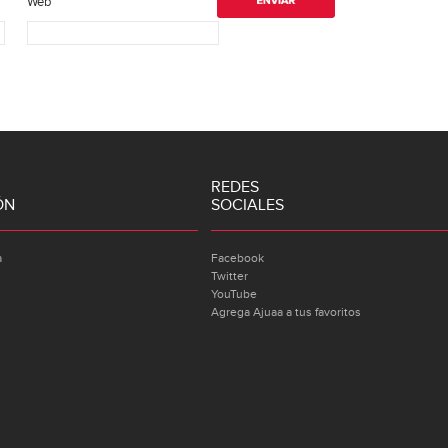
Web
REDES
ÓN
SOCIALES
a
Facebook
Twitter
YouTube
Agrega Ajuaa a tus favoritos