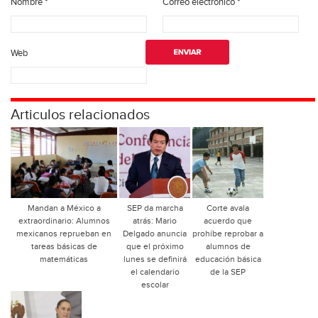
Nombre
*
Correo electrónico
*
Web
Articulos relacionados
Mandan a México a
SEP da marcha
Corte avala
extraordinario: Alumnos
atrás: Mario
acuerdo que
mexicanos reprueban en
Delgado anuncia
prohíbe reprobar a
tareas básicas de
que el próximo
alumnos de
matemáticas
lunes se definirá
educación básica
el calendario
de la SEP
escolar