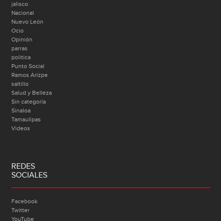
jalisco
Nacional
Nuevo León
Ocio
Opinión
parras
politica
Punto Social
Ramos Arizpe
saltillo
Salud y Belleza
Sin categoría
Sinaloa
Tamaulipas
Videos
REDES
SOCIALES
Facebook
Twitter
YouTube