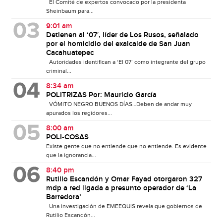
El Comité de expertos convocado por la presidenta
Sheinbaum para...
9:01 am
Detienen al ‘07′, líder de Los Rusos, señalado
por el homicidio del exalcalde de San Juan
Cacahuatepec
Autoridades identifican a ‘El 07’ como integrante del grupo
criminal...
8:34 am
POLITRIZAS Por: Mauricio García
VÓMITO NEGRO BUENOS DÍAS…Deben de andar muy
apurados los regidores...
8:00 am
POLI-COSAS
Existe gente que no entiende que no entiende. Es evidente
que la ignorancia...
8:40 pm
Rutilio Escandón y Omar Fayad otorgaron 327
mdp a red ligada a presunto operador de ‘La
Barredora’
Una investigación de EMEEQUIS revela que gobiernos de
Rutilio Escandón...