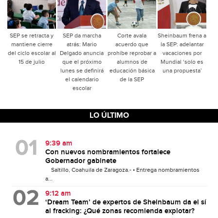
SEP se retracta y
SEP da marcha
Corte avala
Sheinbaum frena a
mantiene cierre
atrás: Mario
acuerdo que
la SEP: adelantar
del ciclo escolar al
Delgado anuncia
prohíbe reprobar a
vacaciones por
15 de julio
que el próximo
alumnos de
Mundial ‘solo es
lunes se definirá
educación básica
una propuesta’
el calendario
de la SEP
escolar
LO ÚLTIMO
9:39 am
Con nuevos nombramientos fortalece
Gobernador gabinete
Saltillo, Coahuila de Zaragoza.- • Entrega nombramientos
a...
9:12 am
‘Dream Team’ de expertos de Sheinbaum da el sí
al fracking: ¿Qué zonas recomienda explotar?