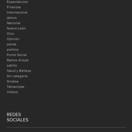
Espectáculos
Finanzas
Internacional
jalisco
Nacional
Nuevo León
Ocio
Opinión
parras
politica
Punto Social
Ramos Arizpe
saltillo
Salud y Belleza
Sin categoría
Sinaloa
Tamaulipas
Videos
REDES
SOCIALES