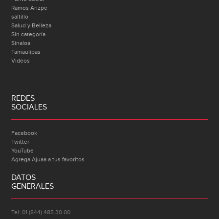
Ramos Arizpe
saltillo
Salud y Belleza
Sin categoría
Sinaloa
Tamaulipas
Videos
REDES
SOCIALES
Facebook
Twitter
YouTube
Agrega Ajuaa a tus favoritos
DATOS
GENERALES
Tel: 01 (844) 485 30 00