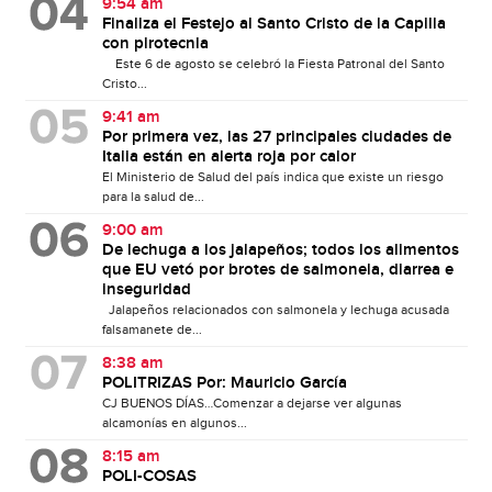
9:54 am
Finaliza el Festejo al Santo Cristo de la Capilla
con pirotecnia
Este 6 de agosto se celebró la Fiesta Patronal del Santo
Cristo...
9:41 am
Por primera vez, las 27 principales ciudades de
Italia están en alerta roja por calor
El Ministerio de Salud del país indica que existe un riesgo
para la salud de...
9:00 am
De lechuga a los jalapeños; todos los alimentos
que EU vetó por brotes de salmonela, diarrea e
inseguridad
Jalapeños relacionados con salmonela y lechuga acusada
falsamanete de...
8:38 am
POLITRIZAS Por: Mauricio García
CJ BUENOS DÍAS…Comenzar a dejarse ver algunas
alcamonías en algunos...
8:15 am
POLI-COSAS