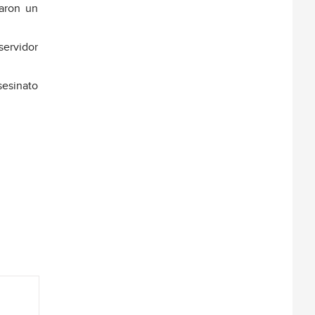
jaron un
servidor
sesinato