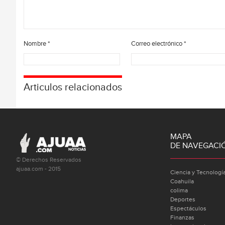
Nombre
*
Correo electrónico
*
Articulos relacionados
MAPA
DE NAVEGACI
© Derechos Reservados
ajuaa.com - 2015
Ciencia y Tecnologí
Coahuila
colima
Deportes
Espectáculos
Finanzas