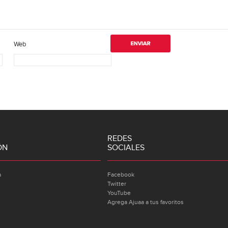
Web
REDES
ÓN
SOCIALES
a
Facebook
Twitter
YouTube
Agrega Ajuaa a tus favoritos