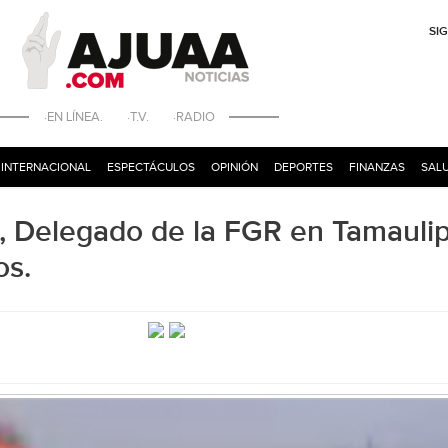
SI
·EN LÍNEA. ·T.V. ·RADIO
INTERNACIONAL
ESPECTÁCULOS
OPINIÓN
DEPORTES
FINANZAS
SALU
, Delegado de la FGR en Tamaulip
os.