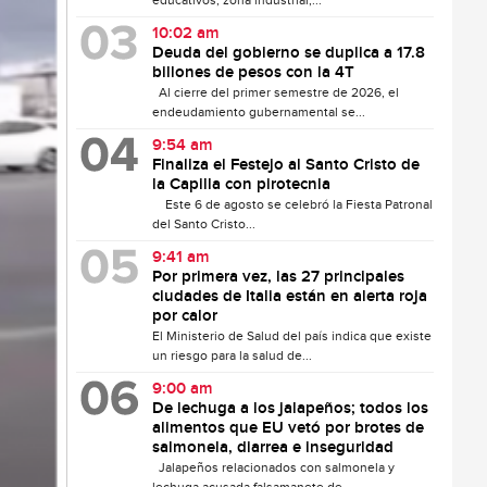
educativos, zona industrial,...
10:02 am
Deuda del gobierno se duplica a 17.8
billones de pesos con la 4T
Al cierre del primer semestre de 2026, el
endeudamiento gubernamental se...
9:54 am
Finaliza el Festejo al Santo Cristo de
la Capilla con pirotecnia
Este 6 de agosto se celebró la Fiesta Patronal
del Santo Cristo...
9:41 am
Por primera vez, las 27 principales
ciudades de Italia están en alerta roja
por calor
El Ministerio de Salud del país indica que existe
un riesgo para la salud de...
9:00 am
De lechuga a los jalapeños; todos los
alimentos que EU vetó por brotes de
salmonela, diarrea e inseguridad
Jalapeños relacionados con salmonela y