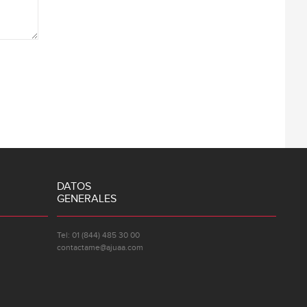
DATOS
GENERALES
Tel: 01 (844) 485 30 00
contactame@ajuaa.com