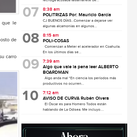
lechuga acusada falsamanete de...
8:38 am
POLITRIZAS Por: Mauricio García
CJ BUENOS DÍAS…Comenzar a dejarse ver
e que le
algunas alcamonías en algunos...
8:15 am
gosto de
POLI-COSAS
Comienzan a Meter el acelerador en Coahuila.
En los últimos días se...
su carro
7:39 am
Algo que vale la pena leer ALBERTO
BOARDMAN
Algo anda mal “En ciencia los períodos más
productivos no ocurren...
7:12 am
AVISO DE CURVA Rubén Olvera
El Óscar es para Homero Todos están
hablando de La Odisea. Me incluyo....