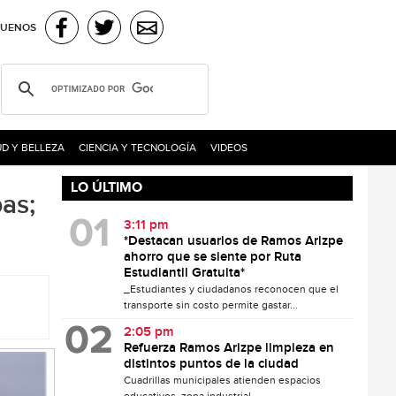
GUENOS
D Y BELLEZA
CIENCIA Y TECNOLOGÍA
VIDEOS
LO ÚLTIMO
as;
3:11 pm
*Destacan usuarios de Ramos Arizpe
ahorro que se siente por Ruta
Estudiantil Gratuita*
_Estudiantes y ciudadanos reconocen que el
transporte sin costo permite gastar...
2:05 pm
Refuerza Ramos Arizpe limpieza en
distintos puntos de la ciudad
Cuadrillas municipales atienden espacios