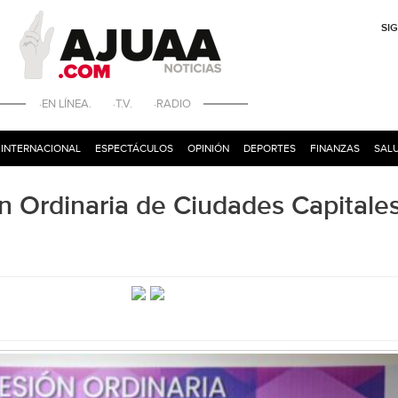
SI
·EN LÍNEA. ·T.V. ·RADIO
INTERNACIONAL
ESPECTÁCULOS
OPINIÓN
DEPORTES
FINANZAS
SALU
ón Ordinaria de Ciudades Capitale