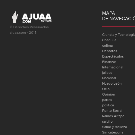
MAPA
DE NAVEGACI
© Derechos Reservados
ajuaa.com - 2015
Ciencia y Tecnologí
Coahuila
colima
Deportes
Espectáculos
Finanzas
Internacional
jalisco
Nacional
Nuevo León
Ocio
Opinión
parras
politica
Punto Social
Ramos Arizpe
saltillo
Salud y Belleza
Sin categoría