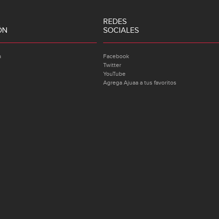
REDES
ÓN
SOCIALES
a
Facebook
Twitter
YouTube
Agrega Ajuaa a tus favoritos