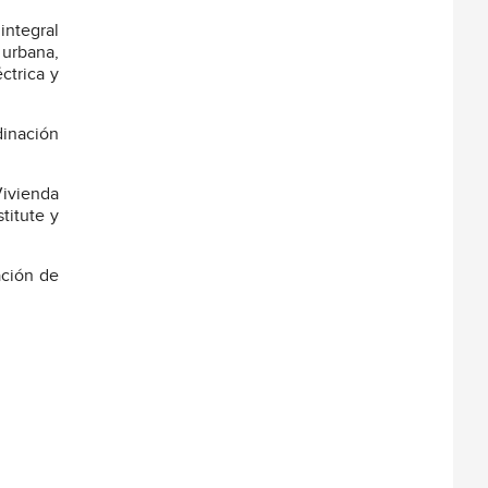
integral
 urbana,
ctrica y
dinación
Vivienda
titute y
ación de