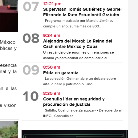
12:21 pm
Supervisan Tomás Gutiérrez y Gabriel
Elizondo la Ruta Estudiantil Gratuita
Programa impulsado por Manolo Jiménez
cumple un año; suma más de 800...
9:34 am
Alejandra del Moral: La Reina del
 México,
Cash entre México y Cuba
blicas y
Un escándalo de enormes dimensiones se
asoma ya para acabar de complicarle al...
resencia
8:50 am
nal y la
Frida en garantía
La colección Gelman abre un debate sobre
arte, dinero y patrimonio. Uno...
n a las
8:35 am
Coahuila líder en seguridad y
procuración de justicia
a visión
Saltillo, Coahuila de Zaragoza.- • De acuerdo al
INEGI, Coahuila se...