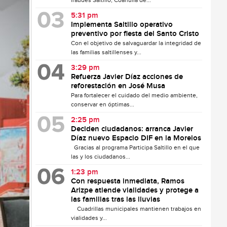
fraudes Saltillo, Coahuila de...
5:31 pm
Implementa Saltillo operativo
preventivo por fiesta del Santo Cristo
Con el objetivo de salvaguardar la integridad de
las familias saltillenses y...
3:29 pm
Refuerza Javier Díaz acciones de
reforestación en José Musa
Para fortalecer el cuidado del medio ambiente,
conservar en óptimas...
2:25 pm
Deciden ciudadanos: arranca Javier
Díaz nuevo Espacio DIF en la Morelos
Gracias al programa Participa Saltillo en el que
las y los ciudadanos...
1:23 pm
Con respuesta inmediata, Ramos
Arizpe atiende vialidades y protege a
las familias tras las lluvias
Cuadrillas municipales mantienen trabajos en
vialidades y...