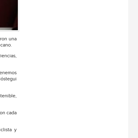
eron una
icano.
iencias,
 tenemos
ióstegui
tenible,
con cada
clista y