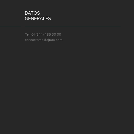
DATOS
GENERALES
Tel: 01 (844) 485 30 00
contactame@ajuaa.com