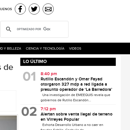
GUENOS
D Y BELLEZA
CIENCIA Y TECNOLOGÍA
VIDEOS
LO ÚLTIMO
s de
8:40 pm
Rutilio Escandón y Omar Fayad
otorgaron 327 mdp a red ligada a
presunto operador de ‘La Barredora’
Una investigación de EMEEQUIS revela que
gobiernos de Rutilio Escandón...
7:12 pm
Alertan sobre venta ilegal de terreno
en Virreyes Popular
Exhorta Desarrollo Urbano a no caer en