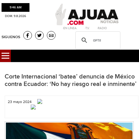
9:46 AM
DOM. 9.8.2026
·EN LÍNEA. ·T.V. ·RADIO
SIGUENOS
Corte Internacional ‘batea’ denuncia de México
contra Ecuador: ‘No hay riesgo real e inminente’
23 mayo 2024