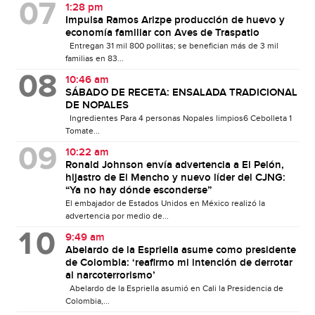
1:28 pm
Impulsa Ramos Arizpe producción de huevo y
economía familiar con Aves de Traspatio
Entregan 31 mil 800 pollitas; se benefician más de 3 mil
familias en 83...
10:46 am
SÁBADO DE RECETA: ENSALADA TRADICIONAL
DE NOPALES
Ingredientes Para 4 personas Nopales limpios6 Cebolleta 1
Tomate...
10:22 am
Ronald Johnson envía advertencia a El Pelón,
hijastro de El Mencho y nuevo líder del CJNG:
“Ya no hay dónde esconderse”
El embajador de Estados Unidos en México realizó la
advertencia por medio de...
9:49 am
Abelardo de la Espriella asume como presidente
de Colombia: ‘reafirmo mi intención de derrotar
al narcoterrorismo’
Abelardo de la Espriella asumió en Cali la Presidencia de
Colombia,...