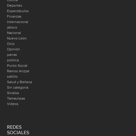
Deportes
Espectáculos
Finanzas
Internacional
jalisco
Nacional
Nuevo León
Ocio
Opinión
parras
politica
Punto Social
Ramos Arizpe
saltillo
Salud y Belleza
Sin categoría
Sinaloa
Tamaulipas
Videos
REDES
SOCIALES