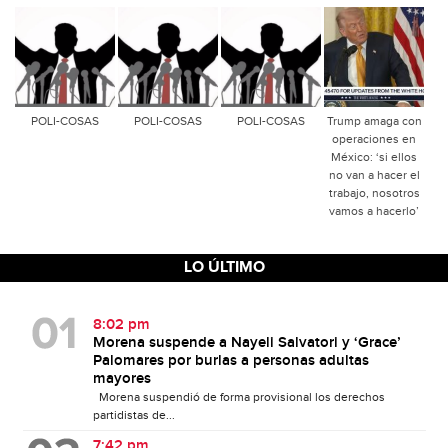
POLI-COSAS
POLI-COSAS
POLI-COSAS
Trump amaga con
operaciones en
México: ‘si ellos
no van a hacer el
trabajo, nosotros
vamos a hacerlo’
LO ÚLTIMO
8:02 pm
Morena suspende a Nayeli Salvatori y ‘Grace’
Palomares por burlas a personas adultas
mayores
Morena suspendió de forma provisional los derechos
partidistas de...
7:42 pm