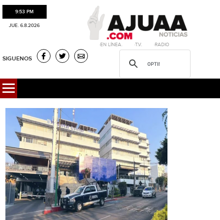
9:53 PM
JUE. 6.8.2026
·EN LÍNEA. ·T.V. ·RADIO
SIGUENOS