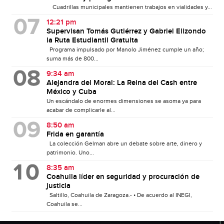
Cuadrillas municipales mantienen trabajos en vialidades y...
12:21 pm
Supervisan Tomás Gutiérrez y Gabriel Elizondo
la Ruta Estudiantil Gratuita
Programa impulsado por Manolo Jiménez cumple un año;
suma más de 800...
9:34 am
Alejandra del Moral: La Reina del Cash entre
México y Cuba
Un escándalo de enormes dimensiones se asoma ya para
acabar de complicarle al...
8:50 am
Frida en garantía
La colección Gelman abre un debate sobre arte, dinero y
patrimonio. Uno...
8:35 am
Coahuila líder en seguridad y procuración de
justicia
Saltillo, Coahuila de Zaragoza.- • De acuerdo al INEGI,
Coahuila se...