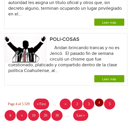
autoridad les asigna un título oficial y otros que, sin
decreto alguno, terminan ocupando un lugar privilegiado
en el...
Leer más
POLI-COSAS
Andan brincando trancas y no es
Jericó. El pasado fin de semana
circuló un chisme que fue
cuestionado, platicado y compartido dentro de la clase
política Coahuilense, al...
Leer más
4
Page 4 of 5.529
« First
...
«
2
3
5
6
»
10
20
30
...
Last »