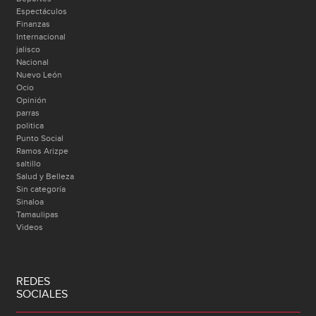
Espectáculos
Finanzas
Internacional
jalisco
Nacional
Nuevo León
Ocio
Opinión
parras
politica
Punto Social
Ramos Arizpe
saltillo
Salud y Belleza
Sin categoría
Sinaloa
Tamaulipas
Videos
REDES
SOCIALES