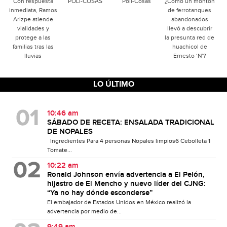
Con respuesta
POLI-COSAS
Poli-Cosas
¿Cómo un montón
inmediata, Ramos
de ferrotanques
Arizpe atiende
abandonados
vialidades y
llevó a descubrir
protege a las
la presunta red de
familias tras las
huachicol de
lluvias
Ernesto ‘N’?
LO ÚLTIMO
10:46 am
SÁBADO DE RECETA: ENSALADA TRADICIONAL
DE NOPALES
Ingredientes Para 4 personas Nopales limpios6 Cebolleta 1
Tomate...
10:22 am
Ronald Johnson envía advertencia a El Pelón,
hijastro de El Mencho y nuevo líder del CJNG:
“Ya no hay dónde esconderse”
El embajador de Estados Unidos en México realizó la
advertencia por medio de...
9:49 am