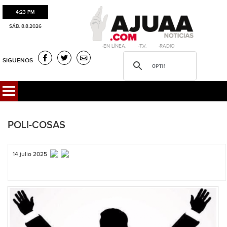
4:23 PM
SÁB. 8.8.2026
·EN LÍNEA. ·T.V. ·RADIO
SIGUENOS
POLI-COSAS
14 julio 2025