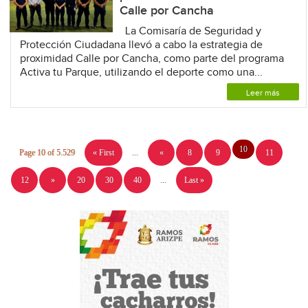
Calle por Cancha
La Comisaría de Seguridad y
Protección Ciudadana llevó a cabo la estrategia de
proximidad Calle por Cancha, como parte del programa
Activa tu Parque, utilizando el deporte como una...
Leer más
10
Page 10 of 5.529
« First
...
«
8
9
11
12
»
20
30
40
...
Last »