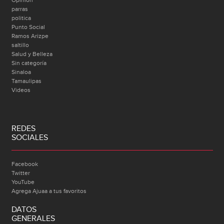
parras
politica
Punto Social
Ramos Arizpe
saltillo
Salud y Belleza
Sin categoría
Sinaloa
Tamaulipas
Videos
REDES
SOCIALES
Facebook
Twitter
YouTube
Agrega Ajuaa a tus favoritos
DATOS
GENERALES