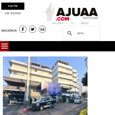
9:46 PM
JUE. 6.8.2026
·EN LÍNEA. ·T.V. ·RADIO
SIGUENOS