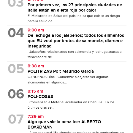
Por primera vez, las 27 principales ciudades de
Italia están en alerta roja por calor
El Ministerio de Salud del país indica que existe un riesgo
para la salud de...
9:00 am
De lechuga a los jalapeños; todos los alimentos
que EU vetó por brotes de salmonela, diarrea e
inseguridad
Jalapeños relacionados con salmonela y lechuga acusada
falsamanete de...
8:38 am
POLITRIZAS Por: Mauricio García
CJ BUENOS DÍAS…Comenzar a dejarse ver algunas
alcamonías en algunos...
8:15 am
POLI-COSAS
Comienzan a Meter el acelerador en Coahuila. En los
últimos días se...
7:39 am
Algo que vale la pena leer ALBERTO
BOARDMAN
Algo anda mal “En ciencia los períodos más productivos no