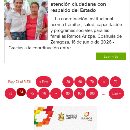
atención ciudadana con
respaldo del Estado
La coordinación institucional
acerca trámites, salud, capacitación
y programas sociales para las
familias Ramos Arizpe, Coahuila de
Zaragoza, 16 de junio de 2026.-
Gracias a la coordinación entre...
Leer más
Page 74 of 5.531
« First
...
50
60
70
«
72
74
73
75
76
»
80
90
100
...
Last »