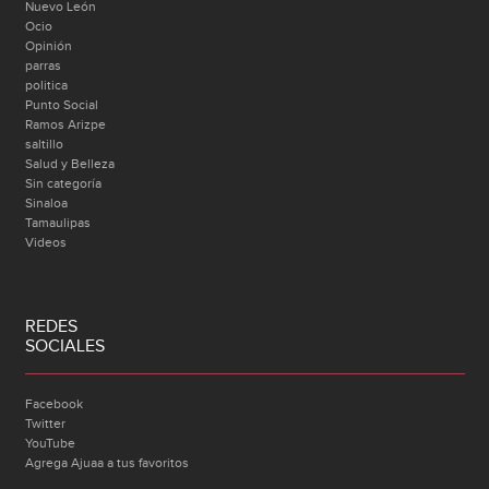
Nuevo León
Ocio
Opinión
parras
politica
Punto Social
Ramos Arizpe
saltillo
Salud y Belleza
Sin categoría
Sinaloa
Tamaulipas
Videos
REDES
SOCIALES
Facebook
Twitter
YouTube
Agrega Ajuaa a tus favoritos