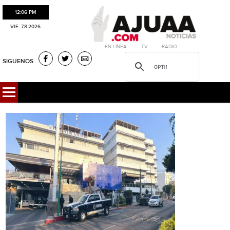
12:06 PM
VIE. 7.8.2026
·EN LÍNEA. ·T.V. ·RADIO
SIGUENOS