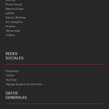
politica
Punto Social
Ramos Arizpe
saltillo
Salud y Belleza
Sin categoría
Sinaloa
Tamaulipas
Videos
REDES
SOCIALES
Facebook
Twitter
YouTube
Agrega Ajuaa a tus favoritos
DATOS
GENERALES