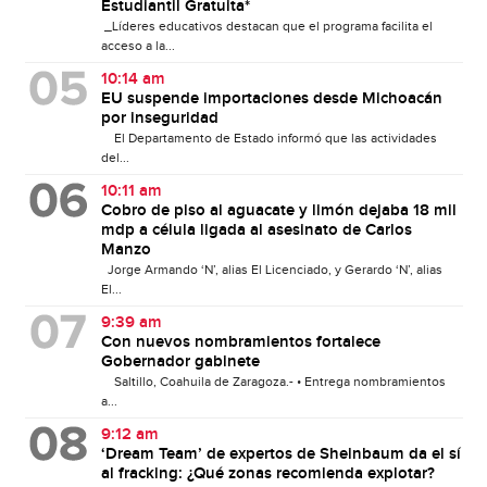
Estudiantil Gratuita*
_Líderes educativos destacan que el programa facilita el
acceso a la...
10:14 am
EU suspende importaciones desde Michoacán
por inseguridad
El Departamento de Estado informó que las actividades
del...
10:11 am
Cobro de piso al aguacate y limón dejaba 18 mil
mdp a célula ligada al asesinato de Carlos
Manzo
Jorge Armando ‘N’, alias El Licenciado, y Gerardo ‘N’, alias
El...
9:39 am
Con nuevos nombramientos fortalece
Gobernador gabinete
Saltillo, Coahuila de Zaragoza.- • Entrega nombramientos
a...
9:12 am
‘Dream Team’ de expertos de Sheinbaum da el sí
al fracking: ¿Qué zonas recomienda explotar?