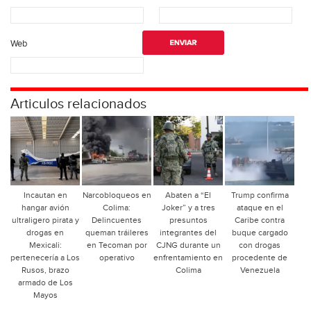
Web
Articulos relacionados
Incautan en
Narcobloqueos en
Abaten a “El
Trump confirma
hangar avión
Colima:
Joker” y a tres
ataque en el
ultraligero pirata y
Delincuentes
presuntos
Caribe contra
drogas en
queman tráileres
integrantes del
buque cargado
Mexicali:
en Tecoman por
CJNG durante un
con drogas
pertenecería a Los
operativo
enfrentamiento en
procedente de
Rusos, brazo
Colima
Venezuela
armado de Los
Mayos