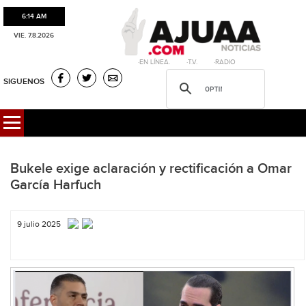
6:14 AM
VIE. 7.8.2026
·EN LÍNEA. ·T.V. ·RADIO
SIGUENOS
Bukele exige aclaración y rectificación a Omar
García Harfuch
9 julio 2025