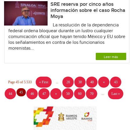
SRE reserva por cinco años
información sobre el caso Rocha
Moya
La resolución de la dependencia
federal ordena bloquear durante un lustro cualquier
comunicación oficial que hayan tenido México y EU sobre
los señalamientos en contra de los funcionarios
morenistas...
Leer más
Page 45 of 5.533
« First
...
20
30
40
«
43
45
44
46
47
»
50
60
70
...
Last »