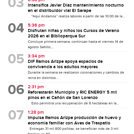
6:38 pm
Intensifica Javier Díaz mantenimiento nocturno
en el distribuidor vial El Sarape
“Aquí Andamos” realiza labores a partir de las 10:00 de la...
5:36 pm
Disfrutan niñas y niños los Cursos de Verano
2026 en el Biblioparque Sur
Concluye primera semana, continúan hasta el viernes 14 de
agosto Saltillo,...
3:34 pm
DIF Ramos Arizpe apoya espacios de
convivencia a los adultos mayores
Durante la semana se realizaron coronaciones y cambios de
reina en distintos...
2:31 pm
Reforestarán Municipio y RIC ENERGY 5 mil
pinos en el Cañón de San Lorenzo
Esto permitirá una recuperación de 8 hectáreas en la...
1:28 pm
Impulsa Ramos Arizpe producción de huevo y
economía familiar con Aves de Traspatio
Entregan 31 mil 800 pollitas; se benefician más de 3 mil