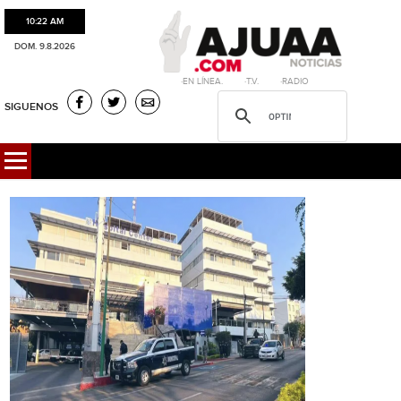
10:22 AM
DOM. 9.8.2026
·EN LÍNEA. ·T.V. ·RADIO
SIGUENOS