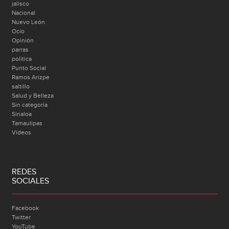
jalisco
Nacional
Nuevo León
Ocio
Opinión
parras
politica
Punto Social
Ramos Arizpe
saltillo
Salud y Belleza
Sin categoría
Sinaloa
Tamaulipas
Videos
REDES
SOCIALES
Facebook
Twitter
YouTube