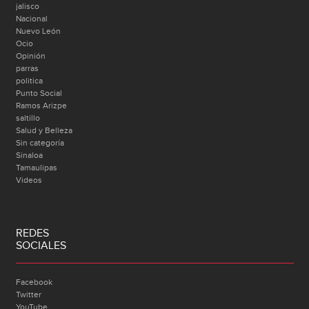
jalisco
Nacional
Nuevo León
Ocio
Opinión
parras
politica
Punto Social
Ramos Arizpe
saltillo
Salud y Belleza
Sin categoría
Sinaloa
Tamaulipas
Videos
REDES
SOCIALES
Facebook
Twitter
YouTube