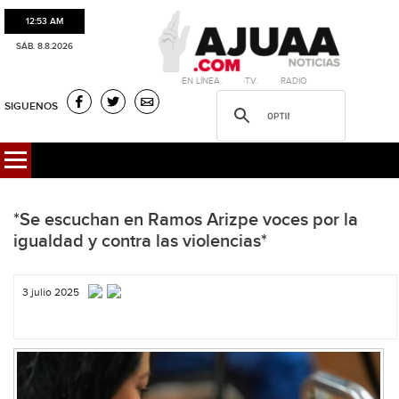
12:53 AM
SÁB. 8.8.2026
·EN LÍNEA. ·T.V. ·RADIO
SIGUENOS
*Se escuchan en Ramos Arizpe voces por la
igualdad y contra las violencias*
3 julio 2025