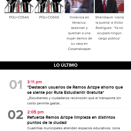
POLI-COSAS
POLI-COSAS
Violencia en
Sheinbaum ‘cierra
Veracruz:
la puerta’ a Víctor
asesinan y
Rodríguez: ‘Ya no
queman a una
ocupará ningún
mujer dentro de
cargo público’
su casa en
Cosamaloapan
LO ÚLTIMO
3:11 pm
*Destacan usuarios de Ramos Arizpe ahorro que
se siente por Ruta Estudiantil Gratuita*
_Estudiantes y ciudadanos reconocen que el transporte sin
costo permite gastar...
2:05 pm
Refuerza Ramos Arizpe limpieza en distintos
puntos de la ciudad
Cuadrillas municipales atienden espacios educativos, zona