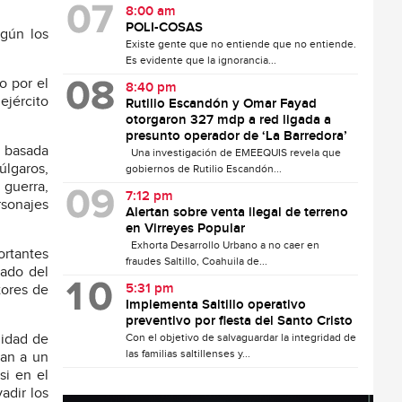
8:00 am
POLI-COSAS
egún los
Existe gente que no entiende que no entiende.
Es evidente que la ignorancia...
o por el
8:40 pm
ejército
Rutilio Escandón y Omar Fayad
otorgaron 327 mdp a red ligada a
presunto operador de ‘La Barredora’
a basada
Una investigación de EMEEQUIS revela que
úlgaros,
gobiernos de Rutilio Escandón...
 guerra,
7:12 pm
rsonajes
Alertan sobre venta ilegal de terreno
en Virreyes Popular
Exhorta Desarrollo Urbano a no caer en
ortantes
fraudes Saltillo, Coahuila de...
sado del
5:31 pm
tores de
Implementa Saltillo operativo
preventivo por fiesta del Santo Cristo
Con el objetivo de salvaguardar la integridad de
nidad de
las familias saltillenses y...
gan a un
si en el
adir los