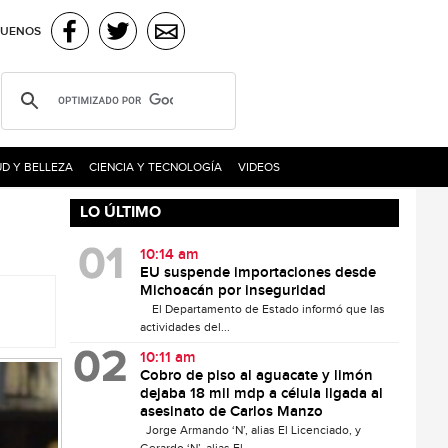
GUENOS
D Y BELLEZA
CIENCIA Y TECNOLOGÍA
VIDEOS
LO ÚLTIMO
10:14 am
EU suspende importaciones desde
Michoacán por inseguridad
El Departamento de Estado informó que las
actividades del...
10:11 am
Cobro de piso al aguacate y limón
dejaba 18 mil mdp a célula ligada al
asesinato de Carlos Manzo
Jorge Armando ‘N’, alias El Licenciado, y