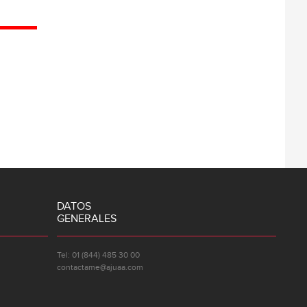
DATOS
GENERALES
Tel: 01 (844) 485 30 00
contactame@ajuaa.com