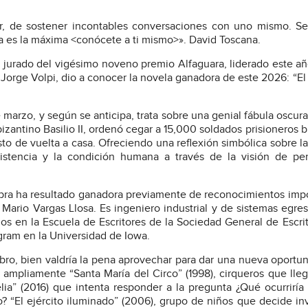
ar, de sostener incontables conversaciones con uno mismo. S
ría es la máxima <conócete a ti mismo>». David Toscana.
 jurado del vigésimo noveno premio Alfaguara, liderado este añ
Jorge Volpi, dio a conocer la novela ganadora de este 2026: “El 
e marzo, y según se anticipa, trata sobre una genial fábula oscur
izantino Basilio II, ordenó cegar a 15,000 soldados prisioneros b
to de vuelta a casa. Ofreciendo una reflexión simbólica sobre la
sistencia y la condición humana a través de la visión de pe
obra ha resultado ganadora previamente de reconocimientos imp
 Mario Vargas Llosa. Es ingeniero industrial y de sistemas egre
s en la Escuela de Escritores de la Sociedad General de Escri
gram en la Universidad de Iowa.
bro, bien valdría la pena aprovechar para dar una nueva oportu
o ampliamente “Santa María del Circo” (1998), cirqueros que lle
lia” (2016) que intenta responder a la pregunta ¿Qué ocurriría 
? “El ejército iluminado” (2006), grupo de niños que decide inv