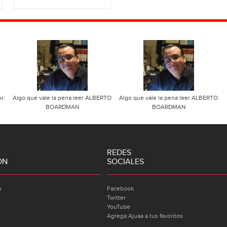
r:
Algo que vale la pena leer ALBERTO
Algo que vale la pena leer ALBERTO
BOARDMAN
BOARDMAN
REDES
ÓN
SOCIALES
a
Facebook
Twitter
YouTube
Agrega Ajuaa a tus favoritos