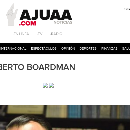
SI
·EN LÍNEA. ·T.V. ·RADIO
INTERNACIONAL
ESPECTÁCULOS
OPINIÓN
DEPORTES
FINANZAS
SALU
 ALBERTO BOARDMAN