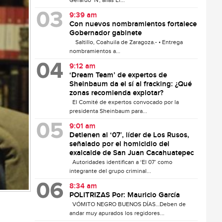
Gerardo ‘N’, alias El...
9:39 am
Con nuevos nombramientos fortalece
Gobernador gabinete
Saltillo, Coahuila de Zaragoza.- • Entrega
nombramientos a...
9:12 am
‘Dream Team’ de expertos de
Sheinbaum da el sí al fracking: ¿Qué
zonas recomienda explotar?
El Comité de expertos convocado por la
presidenta Sheinbaum para...
9:01 am
Detienen al ‘07′, líder de Los Rusos,
señalado por el homicidio del
exalcalde de San Juan Cacahuatepec
Autoridades identifican a ‘El 07’ como
integrante del grupo criminal...
8:34 am
POLITRIZAS Por: Mauricio García
VÓMITO NEGRO BUENOS DÍAS…Deben de
andar muy apurados los regidores...