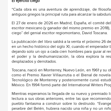
El ejército ciego
“Cada obra es una aventura de aprendizaje, de filosof
antiguos griegos la principal ruta para alcanzar la sabidu
El 27 de enero de 2026 en Madrid, España, el comité del
escritor mexicano (y ganador del mismo premio en 2018), 
ciego” del genial escritor regiomontano, David Toscana.
La publicación del libro saldrá a la venta el próximo 26 d
en un hecho histórico del siglo XI, cuando el emperador b
dejando solo un ojo a cada cien hombres para guiar al res
el poder y la deshumanización, la obra explora la re
desplazados y derrotados.
Toscana, nació en Monterrey, Nuevo León, en 1961 y su 
como el Premio Xavier Villaurrutia o el Bienal de novela
Tecnológico de Monterrey y posteriormente cursó estudio
México. En 1994 formó parte del International Writers Pro
Mientras esperamos la llegada de su nuevo y premiado li
lectura a sus obras anteriores, entre las que recomiend
pueblo fantasma a construir sobre lo destruido. “Evange
pesebre del Belén, hubiera nacido una niña y no un niño