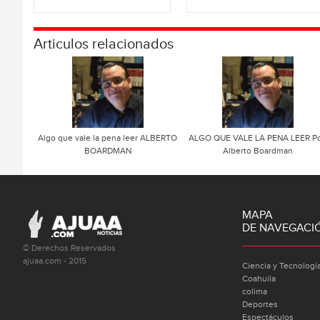
Articulos relacionados
Algo que vale la pena leer ALBERTO
ALGO QUE VALE LA PENA LEER Po
BOARDMAN
Alberto Boardman
MAPA
DE NAVEGACI
© Derechos Reservados
ajuaa.com - 2015
Ciencia y Tecnologí
Coahuila
colima
Deportes
Espectáculos