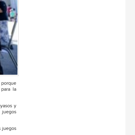
o porque
para la
ayasos y
, juegos
s juegos