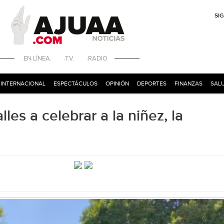
SI
·EN LÍNEA. ·T.V. ·RADIO
INTERNACIONAL
ESPECTÁCULOS
OPINIÓN
DEPORTES
FINANZAS
SALU
lles a celebrar a la niñez, la