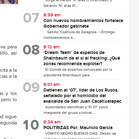
Jorge Armando ‘N’, alias El Licenciado, y
Gerardo ‘N’, alias El...
9:39 am
Con nuevos nombramientos fortalece
Gobernador gabinete
Saltillo, Coahuila de Zaragoza.- • Entrega
nombramientos a...
iva para
9:12 am
‘Dream Team’ de expertos de
llo, así
Sheinbaum da el sí al fracking: ¿Qué
zonas recomienda explotar?
El Comité de expertos convocado por la
ita a la
presidenta Sheinbaum para...
ias a la
9:01 am
Detienen al ‘07′, líder de Los Rusos,
as y los
señalado por el homicidio del
 pero lo
exalcalde de San Juan Cacahuatepec
Autoridades identifican a ‘El 07’ como
integrante del grupo criminal...
ad sigue
8:34 am
 segunda
POLITRIZAS Por: Mauricio García
VÓMITO NEGRO BUENOS DÍAS…Deben de