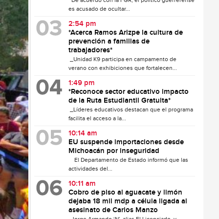
De acuerdo con la FGR, el político guerrerense
es acusado de ocultar...
2:54 pm
*Acerca Ramos Arizpe la cultura de
prevención a familias de
trabajadores*
_Unidad K9 participa en campamento de
verano con exhibiciones que fortalecen...
1:49 pm
*Reconoce sector educativo impacto
de la Ruta Estudiantil Gratuita*
_Líderes educativos destacan que el programa
facilita el acceso a la...
10:14 am
EU suspende importaciones desde
Michoacán por inseguridad
El Departamento de Estado informó que las
actividades del...
10:11 am
Cobro de piso al aguacate y limón
dejaba 18 mil mdp a célula ligada al
asesinato de Carlos Manzo