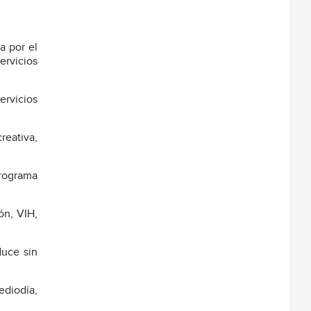
a por el
ervicios
ervicios
reativa,
programa
ón, VIH,
duce sin
ediodía,