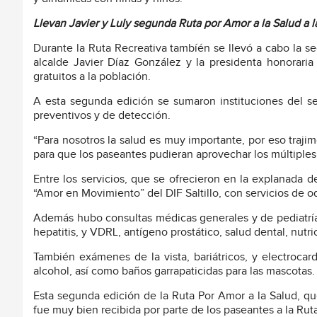
Llevan Javier y Luly segunda Ruta por Amor a la Salud a l
Durante la Ruta Recreativa tambíén se llevó a cabo la s
alcalde Javier Díaz González y la presidenta honoraria
gratuitos a la población.
A esta segunda edición se sumaron instituciones del sec
preventivos y de detección.
“Para nosotros la salud es muy importante, por eso traji
para que los paseantes pudieran aprovechar los múltiples
Entre los servicios, que se ofrecieron en la explanada 
“Amor en Movimiento” del DIF Saltillo, con servicios de o
Además hubo consultas médicas generales y de pediatría,
hepatitis, y VDRL, antígeno prostático, salud dental, nutri
También exámenes de la vista, bariátricos, y electroca
alcohol, así como baños garrapaticidas para las mascotas.
Esta segunda edición de la Ruta Por Amor a la Salud, qu
fue muy bien recibida por parte de los paseantes a la Rut