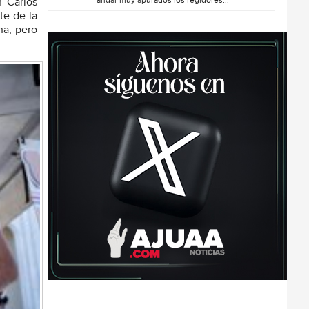
andar muy apurados los regidores...
 Carlos
te de la
na, pero