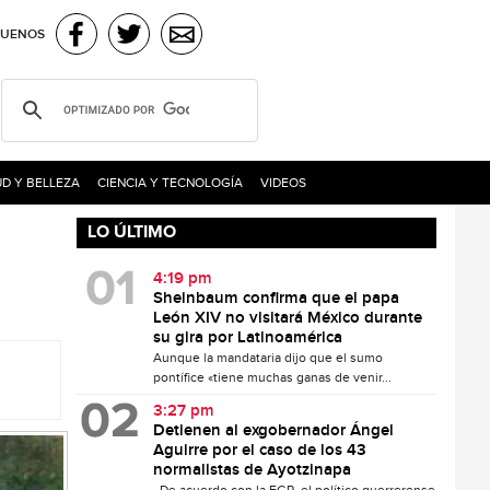
GUENOS
D Y BELLEZA
CIENCIA Y TECNOLOGÍA
VIDEOS
LO ÚLTIMO
4:19 pm
Sheinbaum confirma que el papa
León XIV no visitará México durante
su gira por Latinoamérica
Aunque la mandataria dijo que el sumo
pontífice «tiene muchas ganas de venir...
3:27 pm
Detienen al exgobernador Ángel
Aguirre por el caso de los 43
normalistas de Ayotzinapa